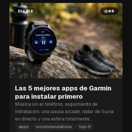
Día 112
66
Las 5 mejores apps de Garmin
para instalar primero
Música sin el teléfono, seguimiento de
hidratación, una pausa arcade, radar de lluvia
en directo y una esfera totalmente
personalizable: estas son las cinco apps de
apps
recommendations
top-5