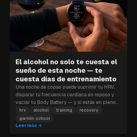
El alcohol no solo te cuesta el
sueño de esta noche — te
cuesta días de entrenamiento
Una noche de copas puede suprimir tu HRV,
disparar tu frecuencia cardíaca en reposo y
vaciar tu Body Battery — y si estás en pleno
bloque de entrenamiento, ese golpe a la
hrv
alcohol
training
recovery
recuperación puede costarte más que un solo
garmin-school
día.
Leer más
→