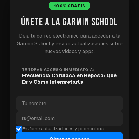
especialmente junto a otros factores de riesgo
100% GRATIS
ÚNETE A LA GARMIN SCHOOL
Tu género, edad, medicamentos y genética influyen
en tu línea base. Una mujer sedentaria de 60 años y
Deja tu correo electrónico para acceder a la
un corredor masculino de 35 años tendrán números
Garmin School y recibir actualizaciones sobre
"normales" muy diferentes. La única RHR que
nuevos videos y apps.
importa para ti es
tu
línea base — no un promedio
poblacional.
TENDRÁS ACCESO INMEDIATO A:
Frecuencia Cardíaca en Reposo: Qué
Por qué un número más bajo
Es y Cómo Interpretarla
generalmente significa estar en
mejor forma
Una frecuencia cardíaca en reposo más baja
Envíame actualizaciones y promociones
generalmente es un signo de que tu corazón se ha