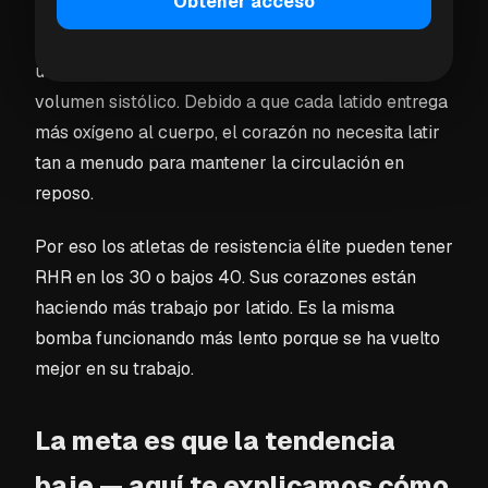
Obtener acceso
vuelto más eficiente. Con el entrenamiento aeróbico
regular, el músculo cardíaco se fortalece y bombea
un mayor volumen de sangre por latido — llamado
volumen sistólico. Debido a que cada latido entrega
más oxígeno al cuerpo, el corazón no necesita latir
tan a menudo para mantener la circulación en
reposo.
Por eso los atletas de resistencia élite pueden tener
RHR en los 30 o bajos 40. Sus corazones están
haciendo más trabajo por latido. Es la misma
bomba funcionando más lento porque se ha vuelto
mejor en su trabajo.
La meta es que la tendencia
baje — aquí te explicamos cómo