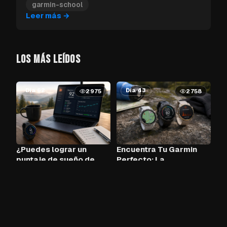
Garmin que debes instalar primero.
garmin-school
Leer más
→
LOS MÁS LEÍDOS
Día 62
Día 43
2975
2758
¿Puedes lograr un
Encuentra Tu Garmin
puntaje de sueño de
Perfecto: La
90+ cada noche con
Herramienta de
Claude AI y tu Garmin?
Comparación
−90%