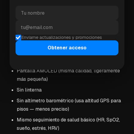
métricas avanzadas de sueño)
Vida de batería ligeramente más larga (11 días vs
11 días — prácticamente lo mismo en la práctica)
Calidad de construcción más premium
Envíame actualizaciones y promociones
Obtener acceso
Vivoactive 6 ($299.99)
Pantalla AMOLED (misma calidad, ligeramente
más pequeña)
Sin linterna
Sin altímetro barométrico (usa altitud GPS para
pisos — menos preciso)
Mismo seguimiento de salud básico (HR, SpO2,
sueño, estrés, HRV)