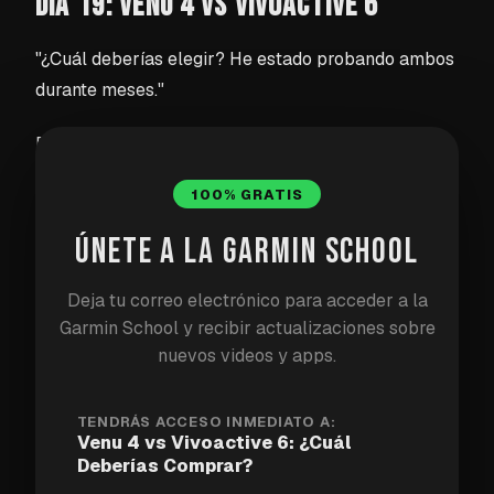
DÍA 19: VENU 4 VS VIVOACTIVE 6
"¿Cuál deberías elegir? He estado probando ambos
durante meses."
Dos relojes muy similares a precios muy diferentes.
Esto es lo que encontré después de meses de uso
100% GRATIS
diario.
ÚNETE A LA GARMIN SCHOOL
Venu 4 ($549.99)
Deja tu correo electrónico para acceder a la
Garmin School y recibir actualizaciones sobre
Pantalla AMOLED (1.4", 454x454px)
nuevos videos y apps.
Linterna incorporada
Altímetro barométrico (conteo de pisos preciso y
TENDRÁS ACCESO INMEDIATO A:
Venu 4 vs Vivoactive 6: ¿Cuál
tendencias meteorológicas)
Deberías Comprar?
Más sensores de salud (temperatura de la piel,