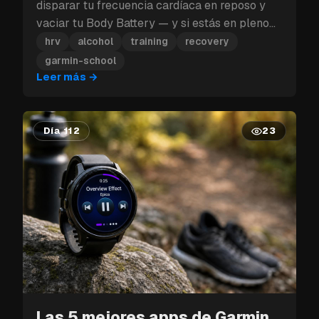
disparar tu frecuencia cardíaca en reposo y
vaciar tu Body Battery — y si estás en pleno
bloque de entrenamiento, ese golpe a la
hrv
alcohol
training
recovery
recuperación puede costarte más que un solo
garmin-school
día.
Leer más
→
Día 112
23
Las 5 mejores apps de Garmin