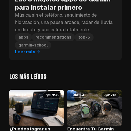
para instalar primero
Música sin el teléfono, seguimiento de
hidratación, una pausa arcade, radar de lluvia
en directo y una esfera totalmente
personalizable: estas son las cinco apps de
apps
recommendations
top-5
Garmin que debes instalar primero.
garmin-school
Leer más
→
LOS MÁS LEÍDOS
Día 62
Día 43
2958
2713
¿Puedes lograr un
Encuentra Tu Garmin