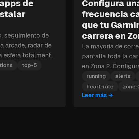
 apps de
Configura una
stalar
frecuencia c
que tu Garmin
carrera en Zo
o, seguimiento de
a arcade, radar de
La mayoría de corre
na esfera totalmente
pantalla toda la ca
 son las cinco apps
tions
top-5
en Zona 2. Configur
instalar primero.
alerta de frecuenci
running
alerts
vibrará en cuanto sa
heart-rate
zone-
Leer más
→