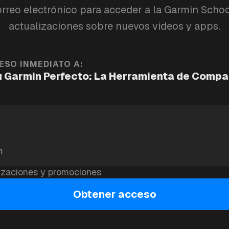
orreo electrónico para acceder a la Garmin School
g-guide
garmin-school
actualizaciones sobre nuevos videos y apps.
ESO INMEDIATO A:
UENTRA TU RELOJ GARMIN P
u Garmin Perfecto: La Herramienta de Compa
n en el mercado. Diferentes series, rangos de pr
ramienta de comparación de Garmin School elimina
n asesor de chat, un catálogo filtrable y una co
lado.
izaciones y promociones
Obtener acceso
sesor de IA