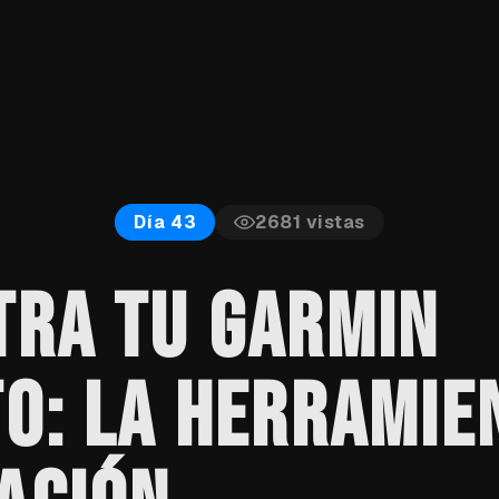
2681
vistas
Día 43
TRA TU GARMIN
O: LA HERRAMIE