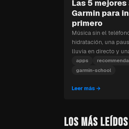
Las 5 mejores
Garmin para in
primero
Música sin el teléfon
hidratación, una paus
lluvia en directo y u
personalizable: estas
apps
recommenda
de Garmin que debes 
garmin-school
Leer más
→
LOS MÁS LEÍDOS