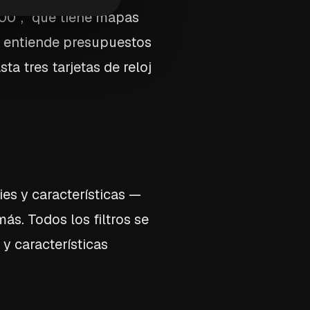
00", "qué tiene mapas
o, entiende presupuestos
ta tres tarjetas de reloj
ies y características —
ás. Todos los filtros se
 y características