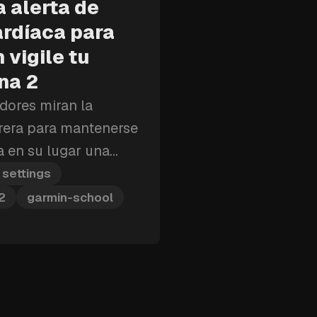
 alerta de
ardíaca para
 vigile tu
na 2
dores miran la
rrera para mantenerse
a en su lugar una
a cardíaca y tu Garmin
settings
lgas de la zona.
2
garmin-school