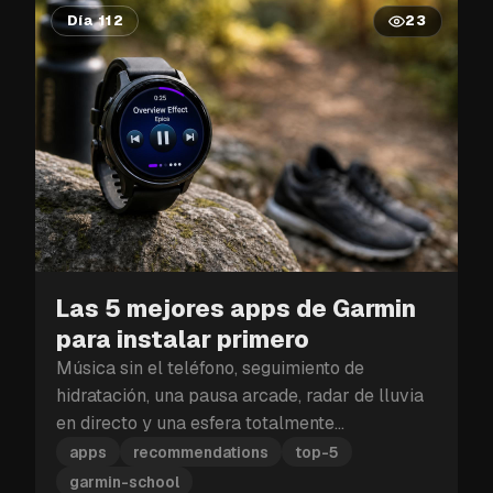
Día 112
23
Las 5 mejores apps de Garmin
para instalar primero
Música sin el teléfono, seguimiento de
hidratación, una pausa arcade, radar de lluvia
en directo y una esfera totalmente
personalizable: estas son las cinco apps de
apps
recommendations
top-5
Garmin que debes instalar primero.
garmin-school