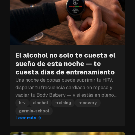
El alcohol no solo te cuesta el
sueño de esta noche — te
cuesta días de entrenamiento
Una noche de copas puede suprimir tu HRV,
disparar tu frecuencia cardíaca en reposo y
vaciar tu Body Battery — y si estás en pleno
bloque de entrenamiento, ese golpe a la
hrv
alcohol
training
recovery
recuperación puede costarte más que un solo
garmin-school
día.
Leer más
→