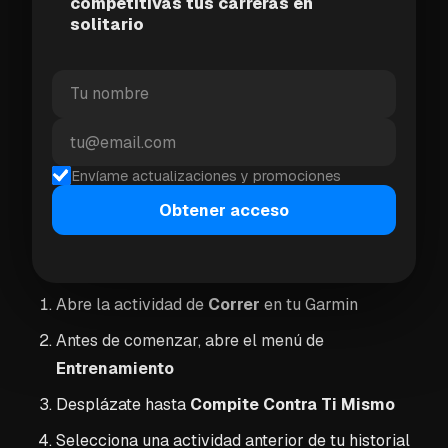
competitivas tus carreras en
Conoces la ruta. Sabes lo que corriste antes. Ahora
solitario
la pregunta es: ¿puedes superarlo?
Eso puede ser motivador, especialmente si eres del
tipo de persona que odia perder, incluso contra ti
mismo.
Envíame actualizaciones y promociones
Cómo iniciar una carrera
Obtener acceso
Compite Contra Ti Mismo
Abre la actividad de
Correr
en tu Garmin
Antes de comenzar, abre el menú de
Entrenamiento
Desplázate hasta
Compite Contra Ti Mismo
Selecciona una actividad anterior de tu historial