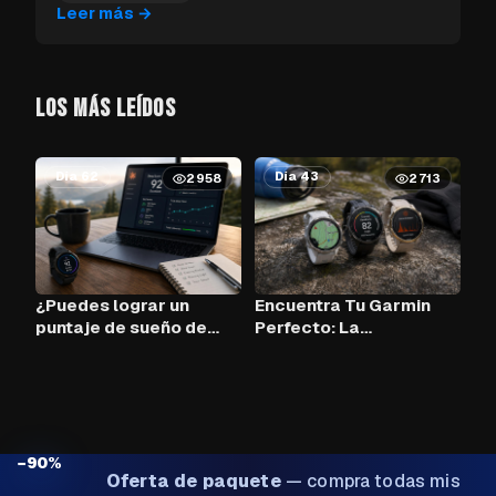
Leer más
→
LOS MÁS LEÍDOS
Día 62
Día 43
2958
2713
¿Puedes lograr un
Encuentra Tu Garmin
puntaje de sueño de
Perfecto: La
90+ cada noche con
Herramienta de
Claude AI y tu Garmin?
Comparación
−90%
Oferta de paquete
—
compra todas mis