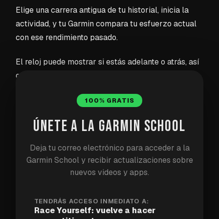
Elige una carrera antigua de tu historial, inicia la
actividad, y tu Garmin compara tu esfuerzo actual
con ese rendimiento pasado.
El reloj puede mostrar si estás adelante o atrás, así
que tu carrera anterior se convierte en el objetivo.
Es una idea simple, pero cambia la psicología de la
100% GRATIS
sesión.
ÚNETE A LA GARMIN SCHOOL
Por qué funciona
Deja tu correo electrónico para acceder a la
Garmin School y recibir actualizaciones sobre
Una carrera fácil normal no tiene oponente. Un
nuevos videos y apps.
entrenamiento tiene estructura, pero no siempre
emoción. Competir contra una versión anterior de ti
mismo le da a la carrera un desafío claro.
TENDRÁS ACCESO INMEDIATO A:
Race Yourself: vuelve a hacer