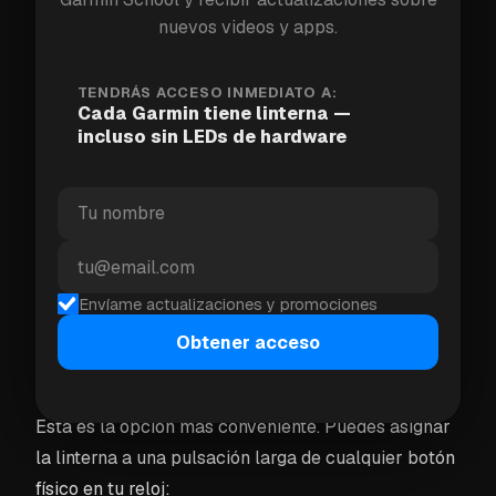
Opción 1: Añadirla a Configuración
nuevos videos y apps.
Rápida
Mantén presionada la pantalla táctil o el botón
TENDRÁS ACCESO INMEDIATO A:
Cada Garmin tiene linterna —
de Arriba para abrir
Configuración Rápida
incluso sin LEDs de hardware
Desplázate hacia abajo y toca el icono de
lápiz/editar
Encuentra
Linterna
en la lista y añádela
Ahora puedes activarla desde el panel de
Configuración Rápida en segundos
Envíame actualizaciones y promociones
Obtener acceso
Opción 2: Configurarla como un botón de
acceso directo (recomendado)
Esta es la opción más conveniente. Puedes asignar
la linterna a una pulsación larga de cualquier botón
físico en tu reloj: