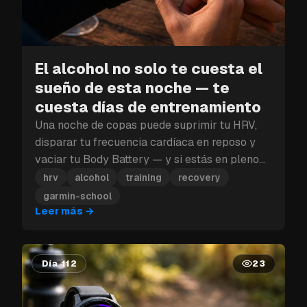
El alcohol no solo te cuesta el
sueño de esta noche — te
cuesta días de entrenamiento
Una noche de copas puede suprimir tu HRV,
disparar tu frecuencia cardíaca en reposo y
vaciar tu Body Battery — y si estás en pleno
bloque de entrenamiento, ese golpe a la
hrv
alcohol
training
recovery
recuperación puede costarte más que un solo
garmin-school
día.
Leer más
→
Día 112
23