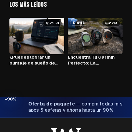
LOS MÁS LEÍDOS
Día 62
Día 43
2958
2713
¿Puedes lograr un
Encuentra Tu Garmin
puntaje de sueño de
Perfecto: La
90+ cada noche con
Herramienta de
Claude AI y tu Garmin?
Comparación
−90%
Oferta de paquete
—
compra todas mis
apps & esferas y ahorra hasta un 90%