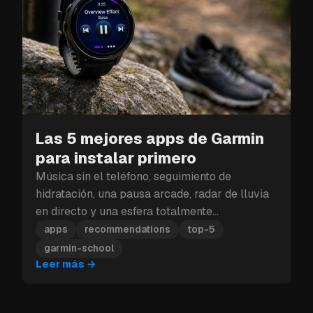
Las 5 mejores apps de Garmin
para instalar primero
Música sin el teléfono, seguimiento de
hidratación, una pausa arcade, radar de lluvia
en directo y una esfera totalmente
personalizable: estas son las cinco apps de
apps
recommendations
top-5
Garmin que debes instalar primero.
garmin-school
Leer más
→