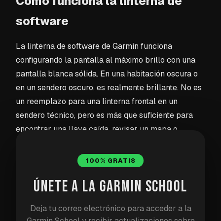
Cómo funciona la linterna de
software
La linterna de software de Garmin funciona
configurando la pantalla al máximo brillo con una
pantalla blanca sólida. En una habitación oscura o
en un sendero oscuro, es realmente brillante. No es
un reemplazo para una linterna frontal en un
sendero técnico, pero es más que suficiente para
encontrar una llave caída, revisar un mapa o
iluminar los primeros metros de tu camino.
100% GRATIS
Cómo activarla
ÚNETE A LA GARMIN SCHOOL
Hay dos maneras de añadir la linterna a tu reloj:
Deja tu correo electrónico para acceder a la
Garmin School y recibir actualizaciones sobre