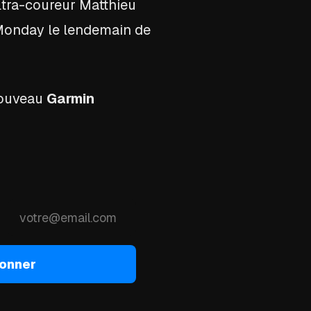
ultra-coureur Matthieu
 Monday le lendemain de
 nouveau
Garmin
onner