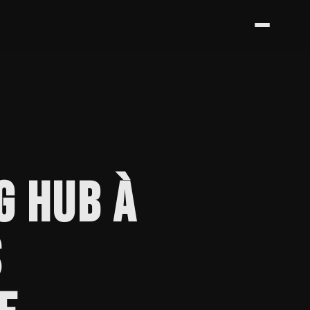
G HUB À
S