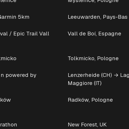
lenice
Myślenice, Pologne
Garmin 5km
Leeuwarden, Pays-Bas
al / Epic Trail Vall
Vall de Boí, Espagne
kmicko
Tolkmicko, Pologne
un powered by
Lenzerheide (CH) → La
Maggiore (IT)
dków
Radków, Pologne
rathon
New Forest, UK