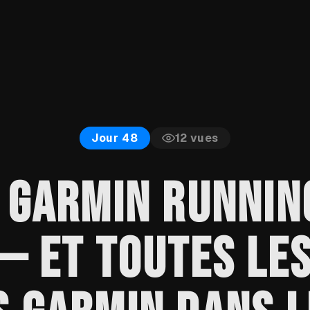
12
vues
Jour 48
 GARMIN RUNNIN
— ET TOUTES LE