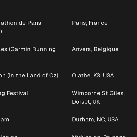
rathon de Paris
Paris, France
)
les (Garmin Running
Anvers, Belgique
n (in the Land of Oz)
Olathe, KS, USA
g Festival
Wimborne St Giles,
Dorset, UK
ham
Durham, NC, USA