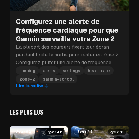
Configurez une alerte de
fréquence cardiaque pour que
Garmin surveille votre Zone 2
La plupart des coureurs fixent leur écran
pendant toute la sortie pour rester en Zone 2.
Configurez plutôt une alerte de fréquence
cardiaque et votre Garmin vibre dès que vous
running
alerts
settings
heart-rate
en sortez.
zone-2
garmin-school
Lire la suite
→
LES PLUS LUS
Jour 62
Jour 43
2942
2681