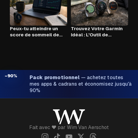
Peux-tu atteindre un
Trouvez Votre Garmin
score de sommeil de
Idéal : L'Outil de
90+ chaque nuit avec
Comparaison
Claude AI et ton Garmin
?
−90%
Pack promotionnel
—
achetez toutes
mes apps & cadrans et économisez jusqu'à
90%
Fait avec ❤️ par Wim Van Aerschot