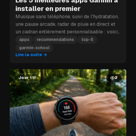
installer en premier
Musique sans téléphone, suivi de l'hydratation,
une pause arcade, radar de pluie en direct et
un cadran entièrement personnalisable : voici
les cinq apps Garmin à installer en premier.
apps
recommendations
top-5
garmin-school
Lire la suite
→
Jour 111
2