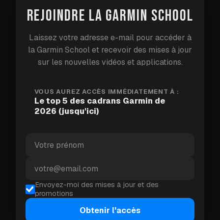
REJOINDRE LA GARMIN SCHOOL
Laissez votre adresse e-mail pour accéder à
la Garmin School et recevoir des mises à jour
sur les nouvelles vidéos et applications.
VOUS AUREZ ACCÈS IMMÉDIATEMENT À :
Le top 5 des cadrans Garmin de
2026 (jusqu'ici)
#4 — Titan
Un cadran épuré et bien conçu avec un nombre
impressionnant d'options de personnalisation —
Envoyez-moi des mises à jour et des
polices, couleurs, mises en page, champs de
promotions
données, et support CGM pour le suivi du glucose. Il
Obtenir l'accès