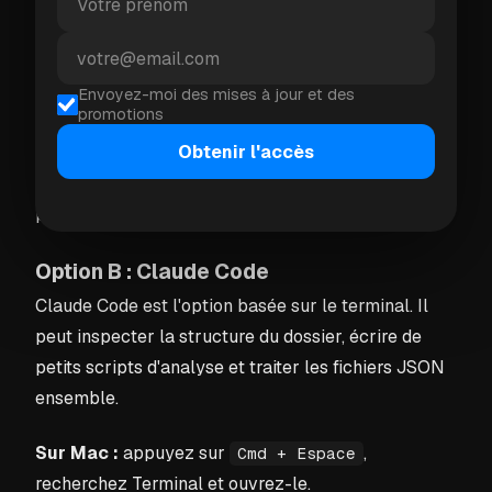
Ouvrez-la et connectez-vous.
Démarrez Cowork et accordez l'accès au
dossier exporté Garmin décompressé.
Envoyez-moi des mises à jour et des
promotions
Collez l'invite d'analyse de l'Étape 3.
Obtenir l'accès
La disponibilité de Cowork dépend de votre plan et
plateforme Claude.
Option B : Claude Code
Claude Code est l'option basée sur le terminal. Il
peut inspecter la structure du dossier, écrire de
petits scripts d'analyse et traiter les fichiers JSON
ensemble.
Sur Mac :
appuyez sur
,
Cmd + Espace
recherchez Terminal et ouvrez-le.