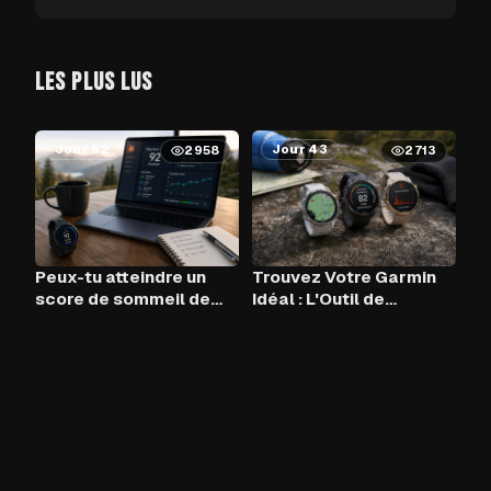
LES PLUS LUS
Jour 62
Jour 43
2958
2713
Peux-tu atteindre un
Trouvez Votre Garmin
score de sommeil de
Idéal : L'Outil de
90+ chaque nuit avec
Comparaison
Claude AI et ton Garmin
?
−90%
Pack promotionnel
—
achetez toutes
mes apps & cadrans et économisez jusqu'à