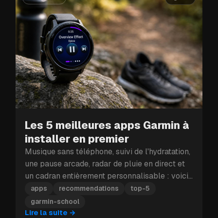
Les 5 meilleures apps Garmin à
installer en premier
Musique sans téléphone, suivi de l'hydratation,
une pause arcade, radar de pluie en direct et
un cadran entièrement personnalisable : voici
les cinq apps Garmin à installer en premier.
apps
recommendations
top-5
garmin-school
Lire la suite
→