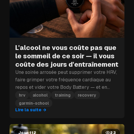
L'alcool ne vous coûte pas que
le sommeil de ce soir — il vous
coûte des jours d'entraînement
Une soirée arrosée peut supprimer votre HRV,
faire grimper votre fréquence cardiaque au
repos et vider votre Body Battery — et en
plein bloc d'entraînement, ce coup porté à la
hrv
alcohol
training
recovery
récupération peut vous coûter plus qu'une
garmin-school
seule journée.
Lire la suite
→
Jour 112
23