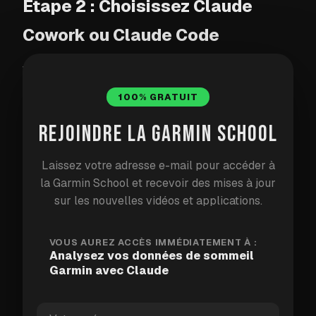
Étape 2 : Choisissez Claude
Cowork ou Claude Code
Vous avez besoin d'une version de Claude capable
d'inspecter plusieurs fichiers dans un dossier local.
100% GRATUIT
Utilisez soit Cowork pour un workflow visuel plus
REJOINDRE LA GARMIN SCHOOL
simple, soit Claude Code si vous êtes à l'aise avec
un terminal.
Laissez votre adresse e-mail pour accéder à
la Garmin School et recevoir des mises à jour
Option A : Claude Cowork
sur les nouvelles vidéos et applications.
Claude Cowork
fonctionne via l'application de
bureau Claude et peut travailler avec un dossier
VOUS AUREZ ACCÈS IMMÉDIATEMENT À :
que vous partagez explicitement.
Analysez vos données de sommeil
Garmin avec Claude
Installez l'application de bureau Claude depuis
claude.ai/download
.