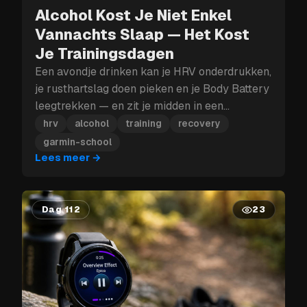
Alcohol Kost Je Niet Enkel
Vannachts Slaap — Het Kost
Je Trainingsdagen
Een avondje drinken kan je HRV onderdrukken,
je rusthartslag doen pieken en je Body Battery
leegtrekken — en zit je midden in een
trainingsblok, dan kan die herstelklap je meer
hrv
alcohol
training
recovery
kosten dan enkel morgen.
garmin-school
Lees meer
→
Dag 112
23