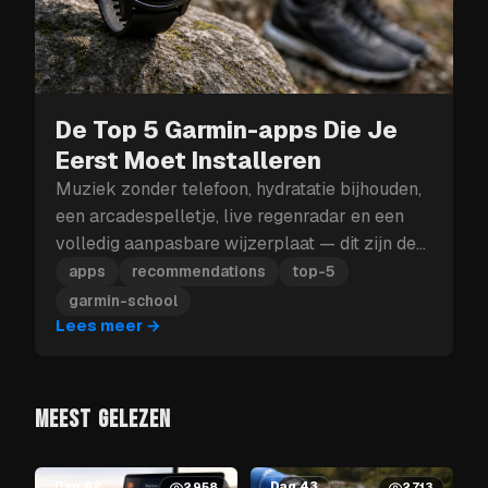
De Top 5 Garmin-apps Die Je
Eerst Moet Installeren
Muziek zonder telefoon, hydratatie bijhouden,
een arcadespelletje, live regenradar en een
volledig aanpasbare wijzerplaat — dit zijn de
vijf Garmin-apps die je eerst moet installeren.
apps
recommendations
top-5
garmin-school
Lees meer
→
MEEST GELEZEN
Dag 62
Dag 43
2958
2713