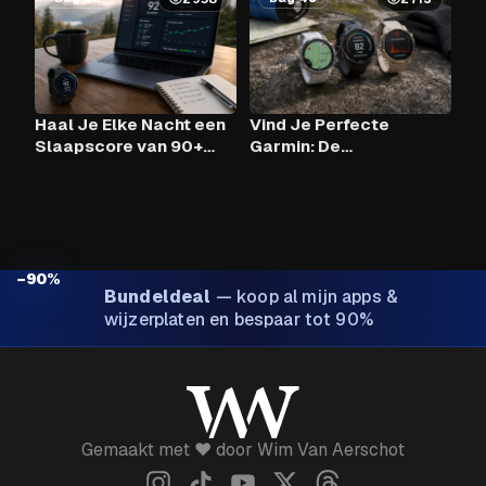
Haal Je Elke Nacht een
Vind Je Perfecte
Slaapscore van 90+
Garmin: De
Met Claude AI en Je
Vergelijkingstool
Garmin?
−90%
Bundeldeal
—
koop al mijn apps &
wijzerplaten en bespaar tot 90%
Gemaakt met ❤️ door Wim Van Aerschot