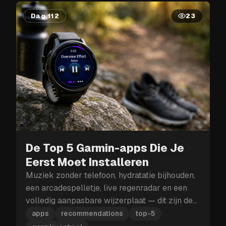
Dag 112
23
De Top 5 Garmin-apps Die Je
Eerst Moet Installeren
Muziek zonder telefoon, hydratatie bijhouden,
een arcadespelletje, live regenradar en een
volledig aanpasbare wijzerplaat — dit zijn de
vijf Garmin-apps die je eerst moet installeren.
apps
recommendations
top-5