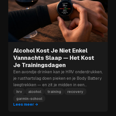
Alcohol Kost Je Niet Enkel
Vannachts Slaap — Het Kost
Je Trainingsdagen
Een avondje drinken kan je HRV onderdrukken,
je rusthartslag doen pieken en je Body Battery
leegtrekken — en zit je midden in een
trainingsblok, dan kan die herstelklap je meer
hrv
alcohol
training
recovery
kosten dan enkel morgen.
garmin-school
Lees meer
→