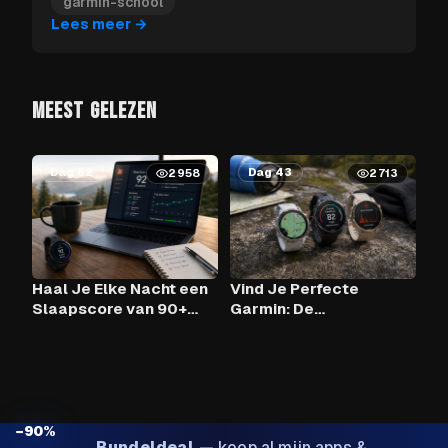
garmin-school
Lees meer
→
MEEST GELEZEN
Dag 62
Dag 43
2958
2713
Haal Je Elke Nacht een
Vind Je Perfecte
Slaapscore van 90+
Garmin: De
Met Claude AI en Je
Vergelijkingstool
Garmin?
−90%
Bundeldeal
—
koop al mijn apps &