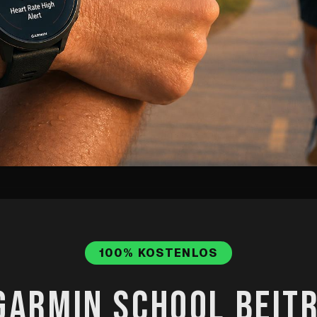
warnungen auf deinem Garmin ein und e
sst — laufe nach Gefühl, nicht nach Bil
100% KOSTENLOS
erschot
·
Veröffentlicht
02.04.2026
·
Aktualisiert
31.07.2026
GARMIN SCHOOL BEIT