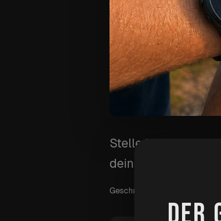
Stelle Herzfrequenz
deine Zielzone verlä
Geschrieben von
Wim Van A
DER 