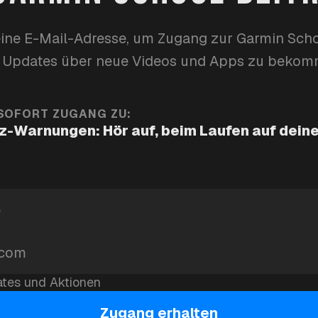
lerts
training
garmin-school
eine E-Mail-Adresse, um Zugang zur Garmin Scho
 Updates über neue Videos und Apps zu bekom
ZFREQUENZWARNUNGEN FÜR
 SOFORT ZUGANG ZU:
-Warnungen: Hör auf, beim Laufen auf deine
Herzfrequenzwarnungen auf deinem Garmin-Lauf
en unterschätzte Funktion für Läufer sein. Das T
ine der effektivsten Methoden, um die Ausdauer
in Handgelenk zu starren, um deinen BPM zu übe
tes und Aktionen
Zugang erhalten