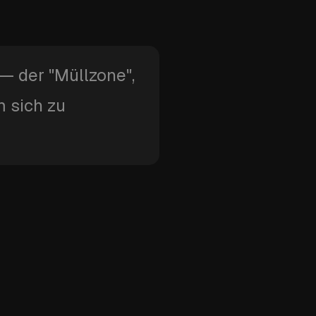
 — der "Müllzone",
m sich zu