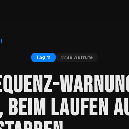
l
39
Aufrufe
Tag 11
EQUENZ-WARNUN
, BEIM LAUFEN A