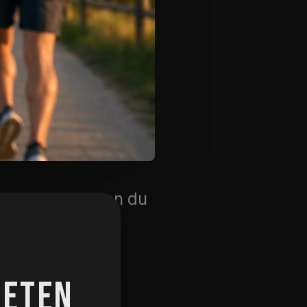
s vibriert, wenn du
dschirm.
RETEN