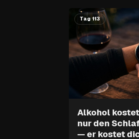
Tag 113
Alkohol kostet
nur den Schla
— er kostet di