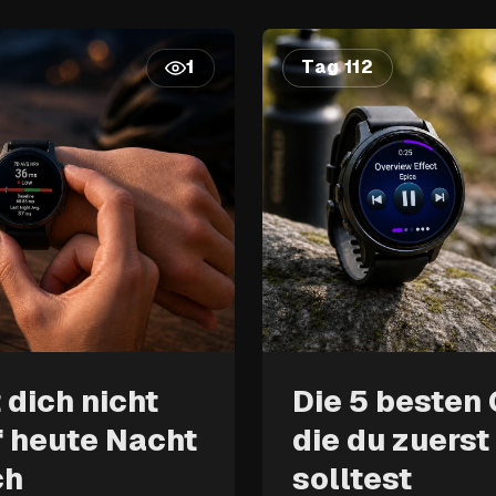
Tag 112
1
 dich nicht
Die 5 besten
f heute Nacht
die du zuerst
ch
solltest