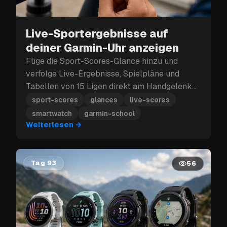
Live-Sportergebnisse auf
deiner Garmin-Uhr anzeigen
Füge die Sport-Scores-Glance hinzu und
verfolge Live-Ergebnisse, Spielpläne und
Tabellen von 15 Ligen direkt am Handgelenk
— so geht's und diese Garmin-Uhren
sport-scores
glances
live-scores
unterstützen es.
smartwatch
garmin-school
Weiterlesen
→
Tag 93
56