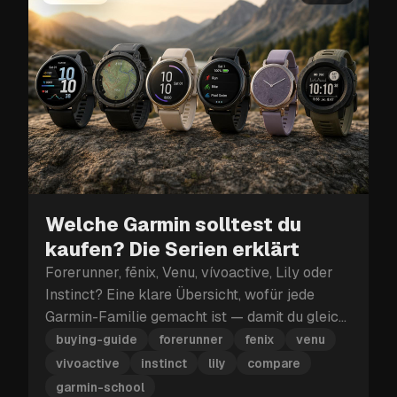
Welche Garmin solltest du
kaufen? Die Serien erklärt
Forerunner, fēnix, Venu, vívoactive, Lily oder
Instinct? Eine klare Übersicht, wofür jede
Garmin-Familie gemacht ist — damit du gleich
die richtige Uhr wählst.
buying-guide
forerunner
fenix
venu
vivoactive
instinct
lily
compare
garmin-school