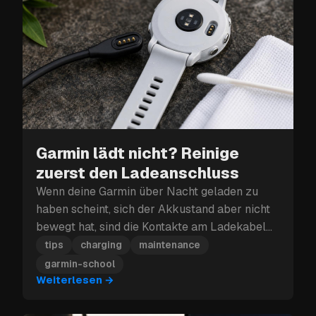
Garmin lädt nicht? Reinige
zuerst den Ladeanschluss
Wenn deine Garmin über Nacht geladen zu
haben scheint, sich der Akkustand aber nicht
bewegt hat, sind die Kontakte am Ladekabel
wahrscheinlich verschmutzt — nicht defekt.
tips
charging
maintenance
Hier die Lösung.
garmin-school
Weiterlesen
→