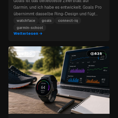
Goals ist das beliebteste Zifferblatt auf
Garmin, und ich habe es entwickelt. Goals Pro
übernimmt dasselbe Ring-Design und fügt
vollständige Anpassung hinzu — mehr
watchface
goals
connect-iq
Schriftarten, analoge Zeiger, Shortcuts und
garmin-school
einen Hintergrund, der deinen Farben folgt.
Weiterlesen
→
Tag 100
835