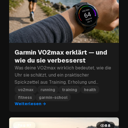
Garmin VO2max erklärt — und
wie du sie verbesserst
Was deine VO2max wirklich bedeutet, wie die
Uhr sie schätzt, und ein praktischer
Spickzettel aus Training, Erholung und
Lifestyle, der sie steigert.
vo2max
running
training
health
fitness
garmin-school
Weiterlesen
→
Tag 97
88