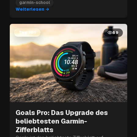
Erweiterung in drei Schritten und frag Claude
garmin-school
alles über dein Training, deinen Schlaf oder
Weiterlesen
→
deine Erholung.
Tag 101
89
Goals Pro: Das Upgrade des
beliebtesten Garmin-
Zifferblatts