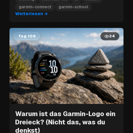
Garmin-School-Tool in deinen Garmin-
garmin-connect
garmin-school
Kalender hoch.
Weiterlesen
→
Tag 106
34
Warum ist das Garmin-Logo ein
Dreieck? (Nicht das, was du
denkst)