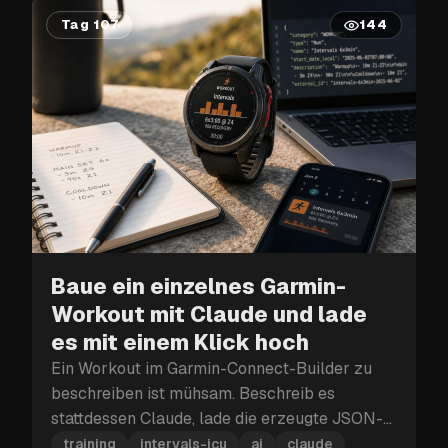
Tag 107
144
Baue ein einzelnes Garmin-
Workout mit Claude und lade
es mit einem Klick hoch
Ein Workout im Garmin-Connect-Builder zu
beschreiben ist mühsam. Beschreib es
stattdessen Claude, lade die erzeugte JSON-
Datei herunter und lade sie direkt mit dem
training
intervals-icu
ai
claude