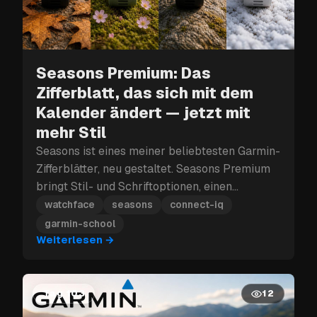
Seasons Premium: Das
Zifferblatt, das sich mit dem
Kalender ändert — jetzt mit
mehr Stil
Seasons ist eines meiner beliebtesten Garmin-
Zifferblätter, neu gestaltet. Seasons Premium
bringt Stil- und Schriftoptionen, einen
optionalen Ziel-Ring, analoge Zeiger und
watchface
seasons
connect-iq
wechselt weiterhin automatisch mit den
garmin-school
Jahreszeiten.
Weiterlesen
→
Tag 103
12