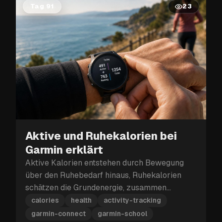
Tag 91
23
Aktive und Ruhekalorien bei
Garmin erklärt
Aktive Kalorien entstehen durch Bewegung
über den Ruhebedarf hinaus, Ruhekalorien
schätzen die Grundenergie, zusammen
ergeben sie Garmins Gesamtkalorien.
calories
health
activity-tracking
garmin-connect
garmin-school