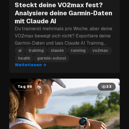
Steckt deine VO2max fest?
Analysiere deine Garmin-Daten
mit Claude AI
Du trainierst mehrmals pro Woche, aber deine
VO2max bewegt sich nicht? Exportiere deine
Garmin-Daten und lass Claude AI Training,
Schlaf und Erholung durchleuchten, um zu
ai
training
claude
running
vo2max
finden, was dich ausbremst.
health
garmin-school
Weiterlesen
→
Tag 99
33