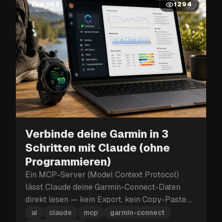
Tag 102
1294
Verbinde deine Garmin in 3
Schritten mit Claude (ohne
Programmieren)
Ein MCP-Server (Model Context Protocol)
lässt Claude deine Garmin-Connect-Daten
direkt lesen — kein Export, kein Copy-Paste.
Installiere ihn als Claude-Desktop-
ai
claude
mcp
garmin-connect