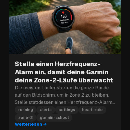
Stelle einen Herzfrequenz-
Alarm ein, damit deine Garmin
deine Zone-2-Läufe überwacht
Die meisten Läufer starren die ganze Runde
auf den Bildschirm, um in Zone 2 zu bleiben.
Stelle stattdessen einen Herzfrequenz-Alarm
ein, und deine Garmin vibriert, sobald du die
running
alerts
settings
heart-rate
Zone verlässt.
zone-2
garmin-school
Weiterlesen
→