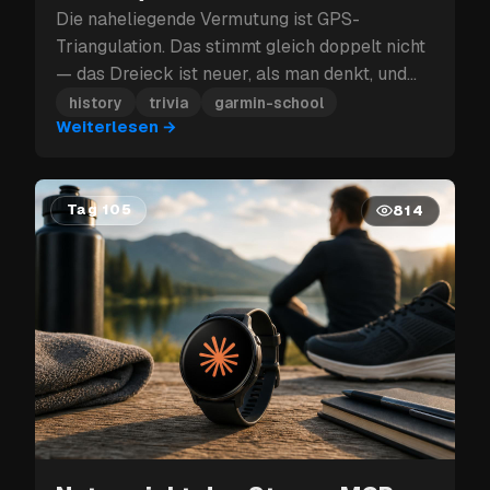
Die naheliegende Vermutung ist GPS-
Triangulation. Das stimmt gleich doppelt nicht
— das Dreieck ist neuer, als man denkt, und
GPS nutzt gar keine Triangulation.
history
trivia
garmin-school
Weiterlesen
→
Tag 105
814