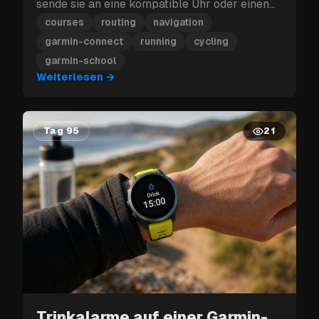
sende sie an eine kompatible Uhr oder einen
Edge.
courses
routing
navigation
garmin-connect
running
cycling
garmin-school
Weiterlesen
→
Tag 95
21
Trinkalarme auf einer Garmin-