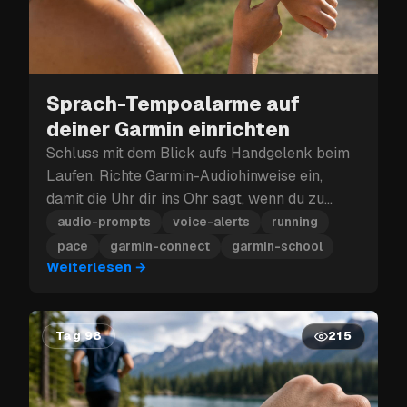
Sprach-Tempoalarme auf
deiner Garmin einrichten
Schluss mit dem Blick aufs Handgelenk beim
Laufen. Richte Garmin-Audiohinweise ein,
damit die Uhr dir ins Ohr sagt, wenn du zu
schnell oder zu langsam läufst.
audio-prompts
voice-alerts
running
pace
garmin-connect
garmin-school
Weiterlesen
→
Tag 98
215