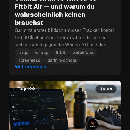
Fitbit Air — und warum du
wahrscheinlich keinen
brauchst
Garmins erster bildschirmloser Tracker kostet
199,99 $ ohne Abo. Hier erfährst du, wie er
sich wirklich gegen die Whoop 5.0 und den
Fitbit Air schlägt — und warum dir ein
cirqa
whoop
fitbit
watchface
kostenloses Watchface schon heute dasselbe
screenless
garmin-school
bildschirmfreie Erlebnis liefert, wenn du
Weiterlesen
→
bereits eine aktuelle Garmin-Uhr besitzt.
Tag 109
309