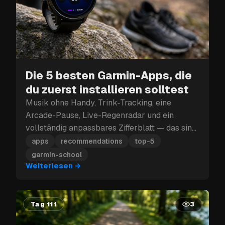
Die 5 besten Garmin-Apps, die
du zuerst installieren solltest
Musik ohne Handy, Trink-Tracking, eine
Arcade-Pause, Live-Regenradar und ein
vollständig anpassbares Zifferblatt — das sind
die fünf Garmin-Apps, die du zuerst
apps
recommendations
top-5
installieren solltest.
garmin-school
Weiterlesen
→
Tag 111
3