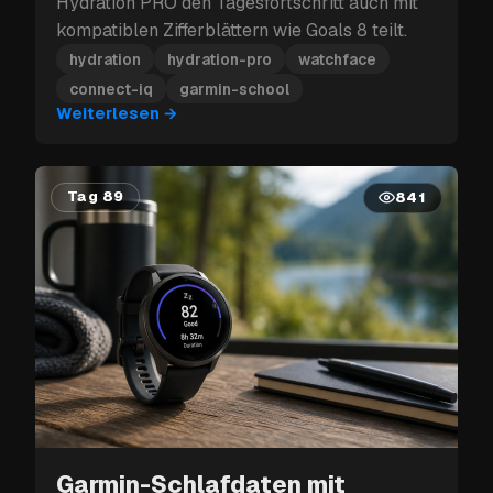
Hydration PRO den Tagesfortschritt auch mit
kompatiblen Zifferblättern wie Goals 8 teilt.
hydration
hydration-pro
watchface
connect-iq
garmin-school
Weiterlesen
→
Tag 89
841
Garmin-Schlafdaten mit