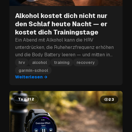
Alkohol kostet dich nicht nur
den Schlaf heute Nacht — er
kostet dich Trainingstage
Ein Abend mit Alkohol kann die HRV
unterdrücken, die Ruheherzfrequenz erhöhen
und die Body Battery leeren — und mitten in
einem Trainingsblock kann dieser
hrv
alcohol
training
recovery
Erholungsverlust mehr kosten als nur den
garmin-school
nächsten Tag.
Weiterlesen
→
Tag 112
23