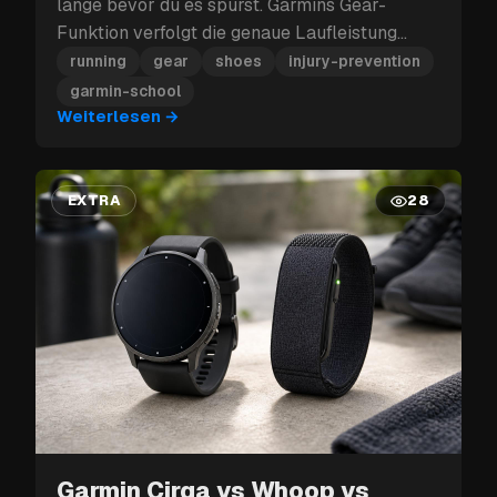
lange bevor du es spürst. Garmins Gear-
Funktion verfolgt die genaue Laufleistung
jedes Schuhpaars und warnt dich, bevor
running
gear
shoes
injury-prevention
daraus eine Verletzung wird.
garmin-school
Weiterlesen
→
EXTRA
28
Garmin Cirqa vs Whoop vs