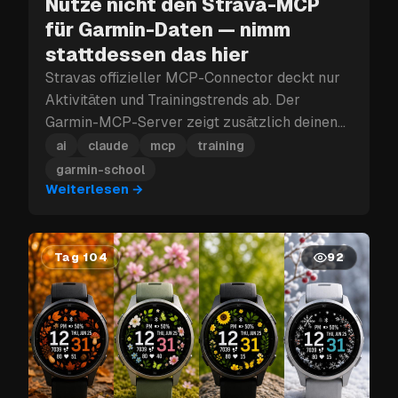
Nutze nicht den Strava-MCP
für Garmin-Daten — nimm
stattdessen das hier
Stravas offizieller MCP-Connector deckt nur
Aktivitäten und Trainingstrends ab. Der
Garmin-MCP-Server zeigt zusätzlich deinen
Schlaf, HRV, Stress und Body Battery — das
ai
claude
mcp
training
vollständige Erholungsbild, das Strava nicht
garmin-school
hat.
Weiterlesen
→
Tag 104
92