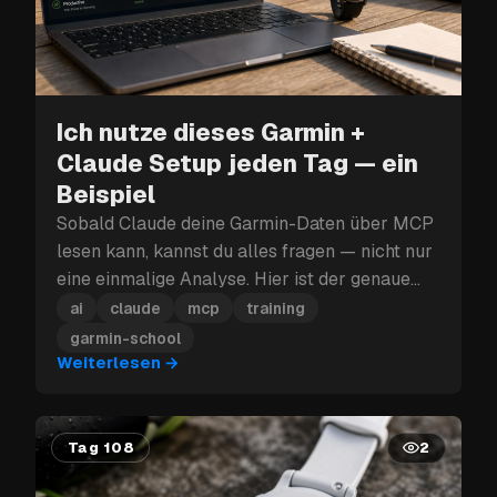
Ich nutze dieses Garmin +
Claude Setup jeden Tag — ein
Beispiel
Sobald Claude deine Garmin-Daten über MCP
lesen kann, kannst du alles fragen — nicht nur
eine einmalige Analyse. Hier ist der genaue
Prompt, mit dem ich zwei Wochen
ai
claude
mcp
training
Trainingsdaten in einen echten Plan
garmin-school
verwandle.
Weiterlesen
→
Tag 108
2