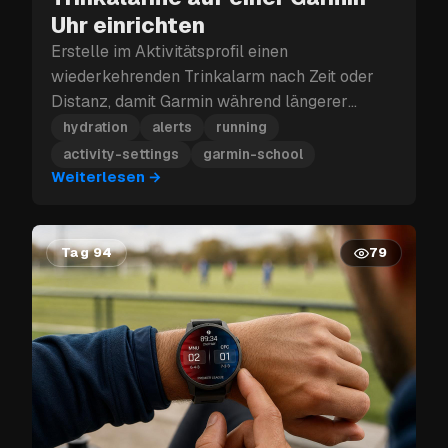
Uhr einrichten
Erstelle im Aktivitätsprofil einen
wiederkehrenden Trinkalarm nach Zeit oder
Distanz, damit Garmin während längerer
Einheiten erinnert.
hydration
alerts
running
activity-settings
garmin-school
Weiterlesen
→
Tag 94
79