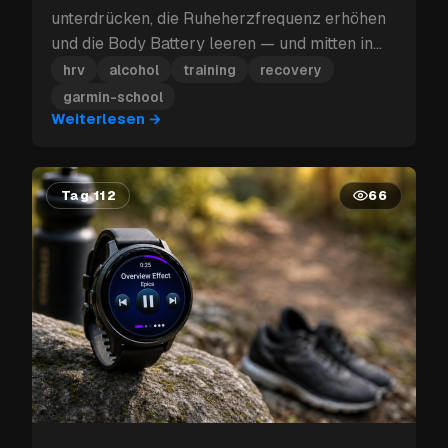
unterdrücken, die Ruheherzfrequenz erhöhen
und die Body Battery leeren — und mitten in
einem Trainingsblock kann dieser
hrv
alcohol
training
recovery
Erholungsverlust mehr kosten als nur den
garmin-school
nächsten Tag.
Weiterlesen
→
Tag 112
66