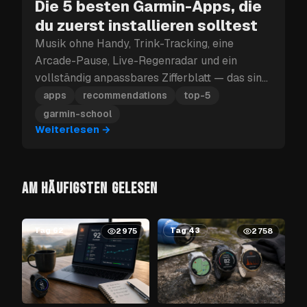
Die 5 besten Garmin-Apps, die
du zuerst installieren solltest
Musik ohne Handy, Trink-Tracking, eine
Arcade-Pause, Live-Regenradar und ein
vollständig anpassbares Zifferblatt — das sind
die fünf Garmin-Apps, die du zuerst
apps
recommendations
top-5
installieren solltest.
garmin-school
Weiterlesen
→
AM HÄUFIGSTEN GELESEN
Tag 62
Tag 43
2975
2758