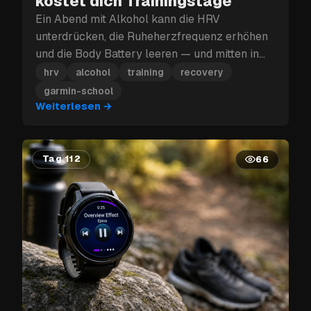
kostet dich Trainingstage
Ein Abend mit Alkohol kann die HRV
unterdrücken, die Ruheherzfrequenz erhöhen
und die Body Battery leeren — und mitten in
einem Trainingsblock kann dieser
hrv
alcohol
training
recovery
Erholungsverlust mehr kosten als nur den
garmin-school
nächsten Tag.
Weiterlesen
→
Tag 112
66