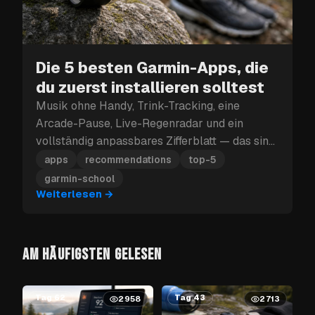
Die 5 besten Garmin-Apps, die
du zuerst installieren solltest
Musik ohne Handy, Trink-Tracking, eine
Arcade-Pause, Live-Regenradar und ein
vollständig anpassbares Zifferblatt — das sind
die fünf Garmin-Apps, die du zuerst
apps
recommendations
top-5
installieren solltest.
garmin-school
Weiterlesen
→
AM HÄUFIGSTEN GELESEN
Tag 62
Tag 43
2958
2713