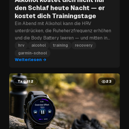
den Schlaf heute Nacht — er
kostet dich Trainingstage
Ein Abend mit Alkohol kann die HRV
unterdrücken, die Ruheherzfrequenz erhöhen
und die Body Battery leeren — und mitten in
einem Trainingsblock kann dieser
hrv
alcohol
training
recovery
Erholungsverlust mehr kosten als nur den
garmin-school
nächsten Tag.
Weiterlesen
→
Tag 112
23