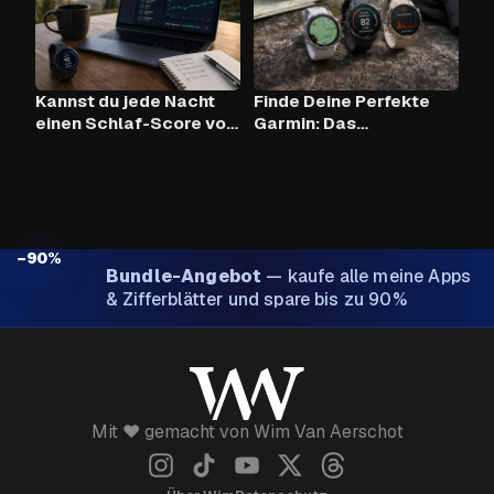
Kannst du jede Nacht
Finde Deine Perfekte
einen Schlaf-Score von
Garmin: Das
90+ mit Claude AI und
Vergleichstool
deiner Garmin
erreichen?
−90%
Bundle-Angebot
—
kaufe alle meine Apps
& Zifferblätter und spare bis zu 90%
Mit ❤️ gemacht von Wim Van Aerschot