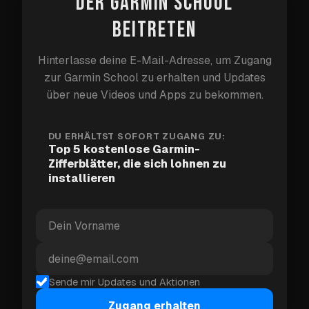
DER GARMIN SCHOOL
BEITRETEN
Hinterlasse deine E-Mail-Adresse, um Zugang
zur Garmin School zu erhalten und Updates
über neue Videos und Apps zu bekommen.
DU ERHÄLTST SOFORT ZUGANG ZU:
Top 5 kostenlose Garmin-
Zifferblätter, die sich lohnen zu
installieren
2. Photo Pro
Verwende dein eigenes Foto als Hintergrund für das
Sende mir Updates und Aktionen
Watchface. Lade ein beliebiges Bild von deinem
Zugang erhalten