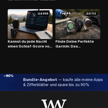
Tag 62
Tag 43
2958
2713
Kannst du jede Nacht
Finde Deine Perfekte
einen Schlaf-Score von
Garmin: Das
90+ mit Claude AI und
Vergleichstool
deiner Garmin
erreichen?
−90%
Bundle-Angebot
—
kaufe alle meine Apps
& Zifferblätter und spare bis zu 90%