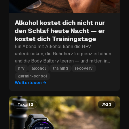
Alkohol kostet dich nicht nur
den Schlaf heute Nacht — er
kostet dich Trainingstage
Ein Abend mit Alkohol kann die HRV
unterdrücken, die Ruheherzfrequenz erhöhen
und die Body Battery leeren — und mitten in
einem Trainingsblock kann dieser
hrv
alcohol
training
recovery
Erholungsverlust mehr kosten als nur den
garmin-school
nächsten Tag.
Weiterlesen
→
Tag 112
23