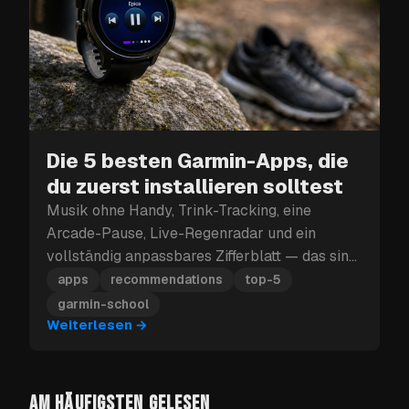
Die 5 besten Garmin-Apps, die
du zuerst installieren solltest
Musik ohne Handy, Trink-Tracking, eine
Arcade-Pause, Live-Regenradar und ein
vollständig anpassbares Zifferblatt — das sind
die fünf Garmin-Apps, die du zuerst
apps
recommendations
top-5
installieren solltest.
garmin-school
Weiterlesen
→
AM HÄUFIGSTEN GELESEN