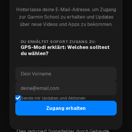
Was jeder Modus tatsächlich
Hinterlasse deine E-Mail-Adresse, um Zugang
zur Garmin School zu erhalten und Updates
macht
über neue Videos und Apps zu bekommen.
Nur GPS
— verwendet ausschließlich
DU ERHÄLTST SOFORT ZUGANG ZU:
amerikanische Satelliten. Schnelle Verbindung,
GPS-Modi erklärt: Welchen solltest
ordentliche Genauigkeit, solide Akkulaufzeit.
du wählen?
Alle Systeme
— fügt europäische (Galileo),
russische (GLONASS) und japanische (QZSS)
Satellitennetzwerke zu GPS hinzu. Mehr Signale
= schnellere Verbindung + bessere Genauigkeit,
besonders in schwierigen Umgebungen. Etwas
Sende mir Updates und Aktionen
höherer Akkuverbrauch.
Zugang erhalten
Multi-Band
— verwendet mehrere
Funkfrequenzen pro Satellit anstatt nur eine.
Dies reduziert Signalfehler durch Gebäude,