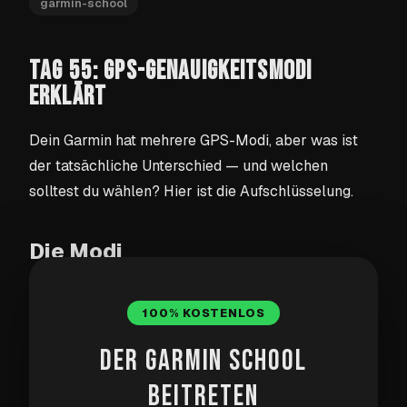
garmin-school
TAG 55: GPS-GENAUIGKEITSMODI
ERKLÄRT
Dein Garmin hat mehrere GPS-Modi, aber was ist
der tatsächliche Unterschied — und welchen
solltest du wählen? Hier ist die Aufschlüsselung.
Die Modi
Die meisten Garmin-Uhren bieten dir mindestens
100% KOSTENLOS
drei Optionen:
Aus
,
Nur GPS
und
Alle Systeme
.
Einige Modelle bieten auch
Multi-Band
und
DER GARMIN SCHOOL
UltraTrac
an.
BEITRETEN