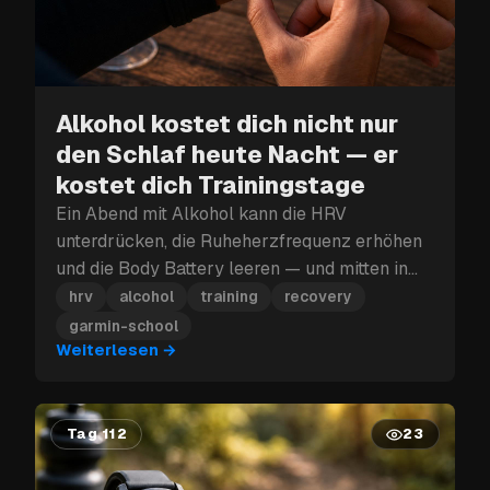
Alkohol kostet dich nicht nur
den Schlaf heute Nacht — er
kostet dich Trainingstage
Ein Abend mit Alkohol kann die HRV
unterdrücken, die Ruheherzfrequenz erhöhen
und die Body Battery leeren — und mitten in
einem Trainingsblock kann dieser
hrv
alcohol
training
recovery
Erholungsverlust mehr kosten als nur den
garmin-school
nächsten Tag.
Weiterlesen
→
Tag 112
23