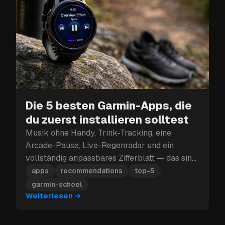
Die 5 besten Garmin-Apps, die
du zuerst installieren solltest
Musik ohne Handy, Trink-Tracking, eine
Arcade-Pause, Live-Regenradar und ein
vollständig anpassbares Zifferblatt — das sind
die fünf Garmin-Apps, die du zuerst
apps
recommendations
top-5
installieren solltest.
garmin-school
Weiterlesen
→