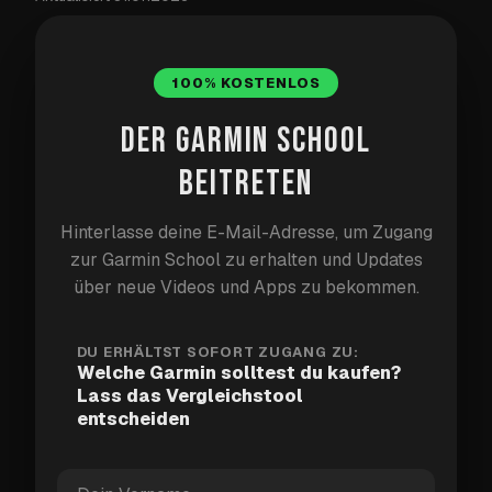
compare
tool
buying-guide
ai
100% KOSTENLOS
garmin-school
DER GARMIN SCHOOL
TAG 61: WELCHEN GARMIN SOLLTEST DU
BEITRETEN
KAUFEN?
Hinterlasse deine E-Mail-Adresse, um Zugang
Hast du dich jemals gefragt, welchen Garmin du dir
zur Garmin School zu erhalten und Updates
zulegen solltest? Sie haben so viele verschiedene
über neue Videos und Apps zu bekommen.
Uhren, dass es schnell überwältigend wird.
DU ERHÄLTST SOFORT ZUGANG ZU:
Als jemand, der in den letzten fünf Jahren
Welche Garmin solltest du kaufen?
Lass das Vergleichstool
verschiedene Garmin-Uhren getestet hat, weiß ich
entscheiden
genau, was von jedem Modell zu erwarten ist.
Deshalb habe ich dieses Tool entwickelt, um dir bei
der Entscheidung zu helfen.