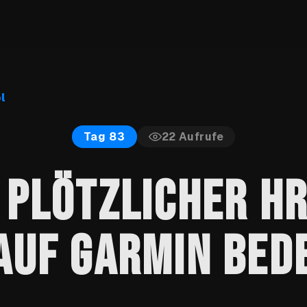
l
22
Aufrufe
Tag 83
 PLÖTZLICHER HR
AUF GARMIN BED