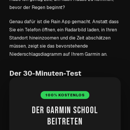
bevor der Regen beginnt?
Genau dafür ist die Rain App gemacht. Anstatt dass
Sie ein Telefon öffnen, ein Radarbild laden, in Ihren
Standort hineinzoomen und die Zeit abschätzen
müssen, zeigt sie das bevorstehende
Niederschlagsdiagramm auf Ihrem Garmin an.
Der 30-Minuten-Test
Stellen Sie sich vor, Sie sind genau 30 Minuten zu
100% KOSTENLOS
Fuß von zu Hause entfernt und die App sagt, dass
der Regen in 30 Minuten beginnt. Das ist die
DER GARMIN SCHOOL
nützliche Art von Wetterinformation: nicht nur
BEITRETEN
"später Regen", sondern ein kurzfristiges Signal, auf
das Sie reagieren können.