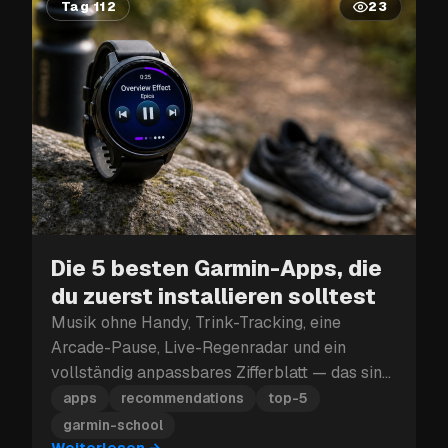
Tag 112
23
Die 5 besten Garmin-Apps, die
du zuerst installieren solltest
Musik ohne Handy, Trink-Tracking, eine
Arcade-Pause, Live-Regenradar und ein
vollständig anpassbares Zifferblatt — das sind
die fünf Garmin-Apps, die du zuerst
apps
recommendations
top-5
installieren solltest.
garmin-school
Weiterlesen
→