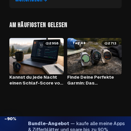
AM HÄUFIGSTEN GELESEN
Tag 62
Tag 43
2958
2713
Kannst du jede Nacht
Finde Deine Perfekte
einen Schlaf-Score von
Garmin: Das
90+ mit Claude AI und
Vergleichstool
deiner Garmin
erreichen?
−90%
Bundle-Angebot
—
kaufe alle meine Apps
& Zifferblätter und spare bis zu 90%