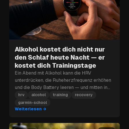
Alkohol kostet dich nicht nur
den Schlaf heute Nacht — er
kostet dich Trainingstage
Ein Abend mit Alkohol kann die HRV
unterdrücken, die Ruheherzfrequenz erhöhen
und die Body Battery leeren — und mitten in
einem Trainingsblock kann dieser
hrv
alcohol
training
recovery
Erholungsverlust mehr kosten als nur den
garmin-school
nächsten Tag.
Weiterlesen
→