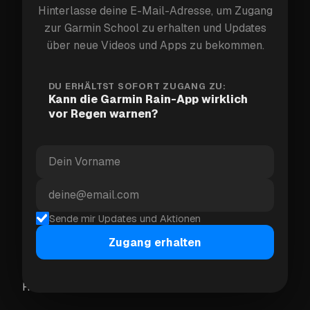
Hinterlasse deine E-Mail-Adresse, um Zugang
zur Garmin School zu erhalten und Updates
Wenn der Countdown von 20 Minuten auf 15, dann
über neue Videos und Apps zu bekommen.
5, dann 1 wechselt, können Sie entscheiden, ob Sie
weitergehen, umkehren, schneller werden, eine
DU ERHÄLTST SOFORT ZUGANG ZU:
Jacke anziehen oder Ihre Fahrt nach drinnen
Kann die Garmin Rain-App wirklich
verlegen.
vor Regen warnen?
Was Rain auf Ihrem Garmin zeigt
Rain konzentriert sich auf bevorstehenden
Niederschlag, daher ist es leichter und schneller als
Sende mir Updates und Aktionen
das Öffnen einer vollständigen Radar-App auf
Zugang erhalten
Ihrem Telefon. Auf der Uhr sind die wichtigsten
Informationen das Timing und die Intensität des
Regens in Ihrer Nähe.