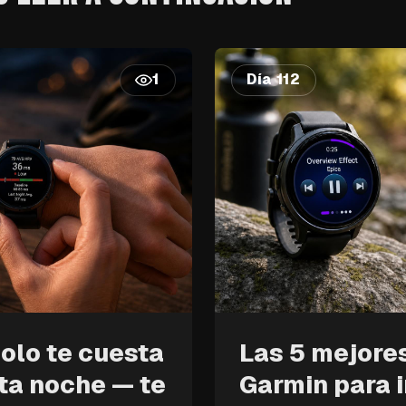
Día 112
1
solo te cuesta
Las 5 mejore
ta noche — te
Garmin para i