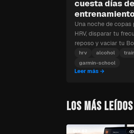
cuesta días d
entrenamient
Una noche de copas 
HRV, disparar tu frec
reposo y vaciar tu Bo
estás en pleno bloqu
hrv
alcohol
trai
ese golpe a la recup
garmin-school
Leer más
→
costarte más que un s
LOS MÁS LEÍDOS
Día 62