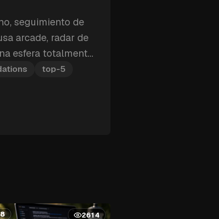
ono, seguimiento de
usa arcade, radar de
una esfera totalmente
as son las cinco apps
ations
top-5
 instalar primero.
38
2614