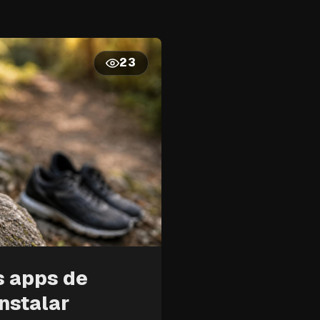
23
s apps de
nstalar