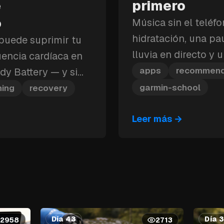
e
primero
o
Música sin el teléf
hidratación, una pa
puede suprimir tu
lluvia en directo y 
uencia cardíaca en
personalizable: est
apps
recommend
dy Battery — y si
de Garmin que debes
e de entrenamiento,
garmin-school
ning
recovery
eración puede
Leer más
→
olo día.
Día 43
Día 
2958
2713