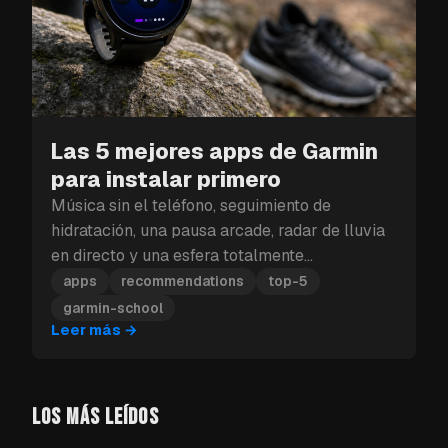
Las 5 mejores apps de Garmin
para instalar primero
Música sin el teléfono, seguimiento de
hidratación, una pausa arcade, radar de lluvia
en directo y una esfera totalmente
personalizable: estas son las cinco apps de
apps
recommendations
top-5
Garmin que debes instalar primero.
garmin-school
Leer más
→
LOS MÁS LEÍDOS