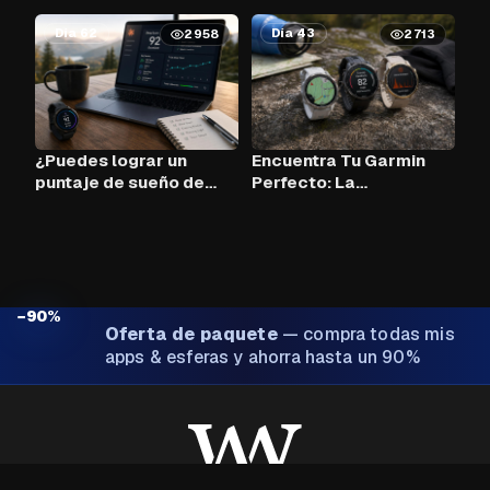
Día 62
Día 43
2958
2713
¿Puedes lograr un
Encuentra Tu Garmin
puntaje de sueño de
Perfecto: La
90+ cada noche con
Herramienta de
Claude AI y tu Garmin?
Comparación
−90%
Oferta de paquete
—
compra todas mis
apps & esferas y ahorra hasta un 90%
Hecho con ❤️ por Wim Van Aerschot