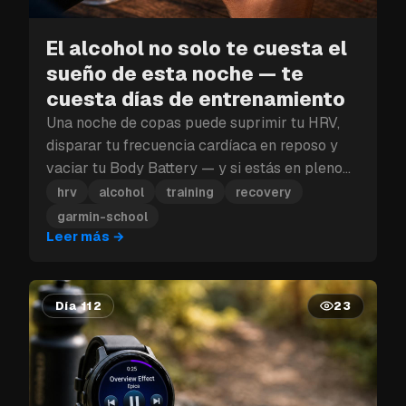
El alcohol no solo te cuesta el
sueño de esta noche — te
cuesta días de entrenamiento
Una noche de copas puede suprimir tu HRV,
disparar tu frecuencia cardíaca en reposo y
vaciar tu Body Battery — y si estás en pleno
bloque de entrenamiento, ese golpe a la
hrv
alcohol
training
recovery
recuperación puede costarte más que un solo
garmin-school
día.
Leer más
→
Día 112
23