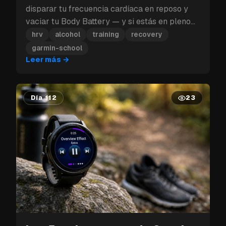
disparar tu frecuencia cardíaca en reposo y
vaciar tu Body Battery — y si estás en pleno
bloque de entrenamiento, ese golpe a la
hrv
alcohol
training
recovery
recuperación puede costarte más que un solo
garmin-school
día.
Leer más
→
Día 112
23