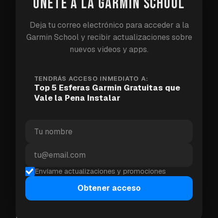
ÚNETE A LA GARMIN SCHOOL
Deja tu correo electrónico para acceder a la
Garmin School y recibir actualizaciones sobre
nuevos videos y apps.
TENDRÁS ACCESO INMEDIATO A:
Top 5 Esferas Garmin Gratuitas que
Vale la Pena Instalar
2. Photo Pro
Usa tu propia foto como fondo de esfera de reloj.
Envíame actualizaciones y promociones
Carga cualquier imagen desde tu teléfono y
Obtener acceso
combínala con tus estadísticas de salud.
Totalmente personalizado. Tu perro, tu pareja, tu
paisaje favorito — en tu muñeca. No se requieren