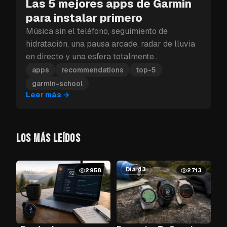
Las 5 mejores apps de Garmin
para instalar primero
Música sin el teléfono, seguimiento de
hidratación, una pausa arcade, radar de lluvia
en directo y una esfera totalmente
personalizable: estas son las cinco apps de
apps
recommendations
top-5
Garmin que debes instalar primero.
garmin-school
Leer más
→
LOS MÁS LEÍDOS
Día 62
Día 43
2958
2713