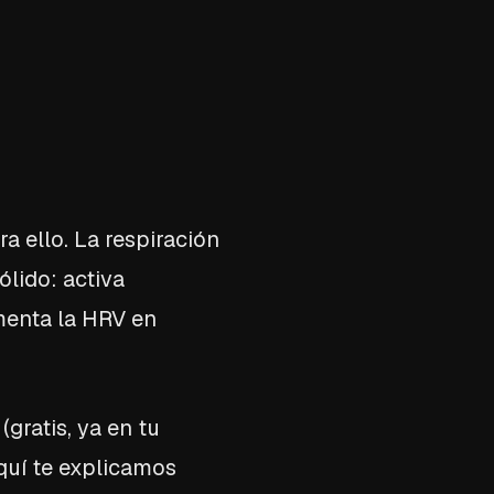
a ello. La respiración
ólido: activa
menta la HRV en
gratis, ya en tu
quí te explicamos