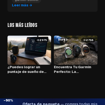
Leer más
→
LOS MÁS LEÍDOS
Día 62
Día 43
2975
2758
¿Puedes lograr un
Encuentra Tu Garmin
puntaje de sueño de
Perfecto: La
90+ cada noche con
Herramienta de
Claude AI y tu Garmin?
Comparación
−90%
Oferta de paquete
—
compra todas mis