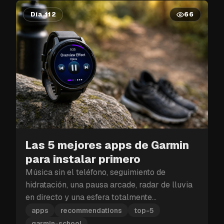
Día 112
66
Las 5 mejores apps de Garmin
para instalar primero
Música sin el teléfono, seguimiento de
hidratación, una pausa arcade, radar de lluvia
en directo y una esfera totalmente
personalizable: estas son las cinco apps de
apps
recommendations
top-5
Garmin que debes instalar primero.
garmin-school