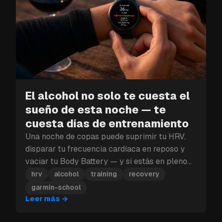
El alcohol no solo te cuesta el
sueño de esta noche — te
cuesta días de entrenamiento
Una noche de copas puede suprimir tu HRV,
disparar tu frecuencia cardíaca en reposo y
vaciar tu Body Battery — y si estás en pleno
bloque de entrenamiento, ese golpe a la
hrv
alcohol
training
recovery
recuperación puede costarte más que un solo
garmin-school
día.
Leer más
→