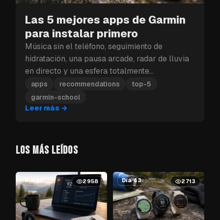
Las 5 mejores apps de Garmin
para instalar primero
Música sin el teléfono, seguimiento de
hidratación, una pausa arcade, radar de lluvia
en directo y una esfera totalmente
personalizable: estas son las cinco apps de
apps
recommendations
top-5
Garmin que debes instalar primero.
garmin-school
Leer más
→
LOS MÁS LEÍDOS
Día 62
Día 43
2958
2713