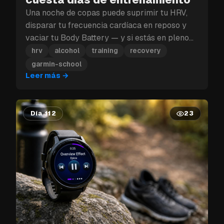
Una noche de copas puede suprimir tu HRV,
disparar tu frecuencia cardíaca en reposo y
vaciar tu Body Battery — y si estás en pleno
bloque de entrenamiento, ese golpe a la
hrv
alcohol
training
recovery
recuperación puede costarte más que un solo
garmin-school
día.
Leer más
→
Día 112
23