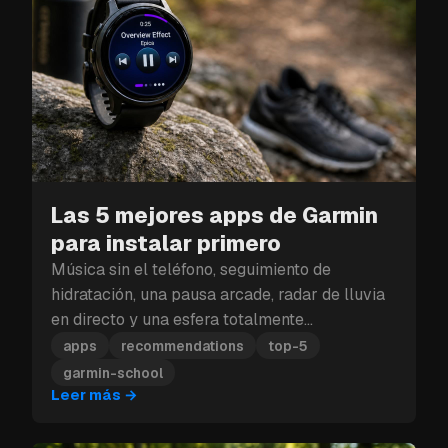
Las 5 mejores apps de Garmin
para instalar primero
Música sin el teléfono, seguimiento de
hidratación, una pausa arcade, radar de lluvia
en directo y una esfera totalmente
personalizable: estas son las cinco apps de
apps
recommendations
top-5
Garmin que debes instalar primero.
garmin-school
Leer más
→