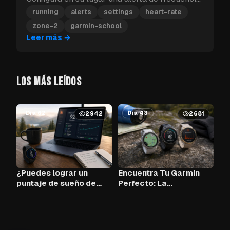
cardíaca y tu Garmin vibrará en cuanto salgas
running
alerts
settings
heart-rate
de la zona.
zone-2
garmin-school
Leer más
→
LOS MÁS LEÍDOS
Día 62
Día 43
2942
2681
¿Puedes lograr un
Encuentra Tu Garmin
puntaje de sueño de
Perfecto: La
90+ cada noche con
Herramienta de
Claude AI y tu Garmin?
Comparación