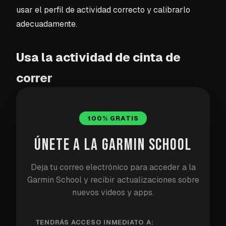
usar el perfil de actividad correcto y calibrarlo
adecuadamente.
Usa la actividad de cinta de
correr
El primer error es comenzar una actividad de
carrera normal en interiores. Un perfil básico de
100% GRATIS
carrera al aire libre espera datos de GPS. En una
ÚNETE A LA GARMIN SCHOOL
cinta de correr, eso crea confusión y puede
empeorar el ritmo y la distancia registrados.
Deja tu correo electrónico para acceder a la
Garmin School y recibir actualizaciones sobre
En su lugar, elige
Cinta de correr
antes de
nuevos videos y apps.
comenzar. Eso le indica al reloj que esta es una
carrera en interiores y que el GPS no debe ser la
TENDRÁS ACCESO INMEDIATO A: