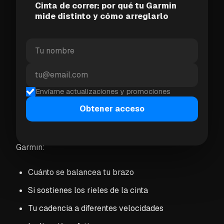
fuente principal de distancia y ritmo.
Cinta de correr: por qué tu Garmin
mide distinto y cómo arreglarlo
Por qué la cinta de correr y el
reloj no coinciden
Tu cinta de correr mide el movimiento de la banda.
Envíame actualizaciones y promociones
Tu reloj estima tu movimiento desde la muñeca.
Esos son sistemas de medición muy diferentes.
Obtener acceso
Varias cosas pueden cambiar la estimación de
Garmin:
Cuánto se balancea tu brazo
Si sostienes los rieles de la cinta
Tu cadencia a diferentes velocidades