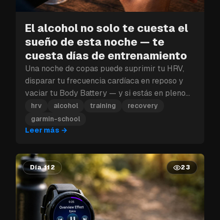
El alcohol no solo te cuesta el
sueño de esta noche — te
cuesta días de entrenamiento
Una noche de copas puede suprimir tu HRV,
disparar tu frecuencia cardíaca en reposo y
vaciar tu Body Battery — y si estás en pleno
bloque de entrenamiento, ese golpe a la
hrv
alcohol
training
recovery
recuperación puede costarte más que un solo
garmin-school
día.
Leer más
→
Día 112
23