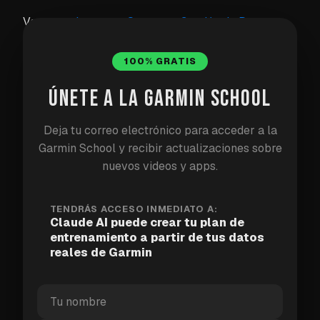
Ve a
garmin.com → Cuenta → Gestión de Datos →
Exportar Datos
.
100% GRATIS
Inicia sesión en tu cuenta de Garmin y haz clic
ÚNETE A LA GARMIN SCHOOL
en
"Exportar Tus Datos"
Garmin preparará un archivo ZIP — esto puede
Deja tu correo electrónico para acceder a la
tardar desde unos minutos hasta un par de
Garmin School y recibir actualizaciones sobre
horas, dependiendo de cuánto tiempo hayas
nuevos videos y apps.
estado registrando datos. Recibirás un correo
electrónico cuando esté listo.
TENDRÁS ACCESO INMEDIATO A:
Claude AI puede crear tu plan de
Descárgalo y descomprímelo. Encontrarás una
entrenamiento a partir de tus datos
carpeta llamada
DI_CONNECT
— esa es la que
reales de Garmin
necesita Claude.
Mientras esperas:
define tu objetivo. Cuanto más