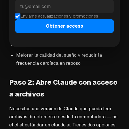
específico, mejor:
Correr una carrera de 10 millas en 6 meses
Envíame actualizaciones y promociones
Obtener acceso
Perder peso y mejorar la condición física
general
Prepararse para andar en bicicleta 100 km
Mejorar la calidad del sueño y reducir la
frecuencia cardíaca en reposo
Paso 2: Abre Claude con acceso
a archivos
Necesitas una versión de Claude que pueda leer
archivos directamente desde tu computadora — no
el chat estándar en claude.ai. Tienes dos opciones: