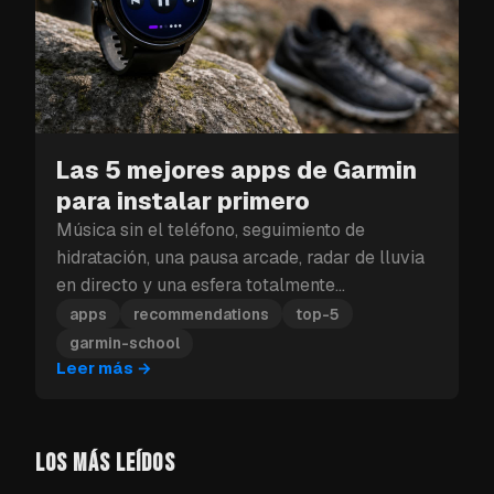
Las 5 mejores apps de Garmin
para instalar primero
Música sin el teléfono, seguimiento de
hidratación, una pausa arcade, radar de lluvia
en directo y una esfera totalmente
personalizable: estas son las cinco apps de
apps
recommendations
top-5
Garmin que debes instalar primero.
garmin-school
Leer más
→
LOS MÁS LEÍDOS