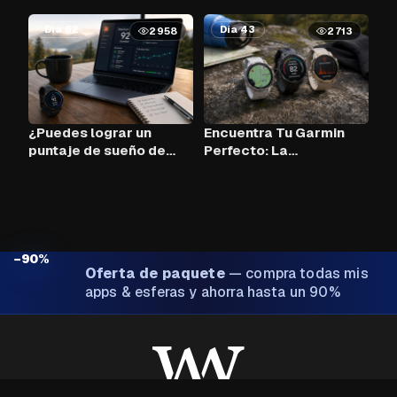
Día 62
Día 43
2958
2713
¿Puedes lograr un
Encuentra Tu Garmin
puntaje de sueño de
Perfecto: La
90+ cada noche con
Herramienta de
Claude AI y tu Garmin?
Comparación
−90%
Oferta de paquete
—
compra todas mis
apps & esferas y ahorra hasta un 90%