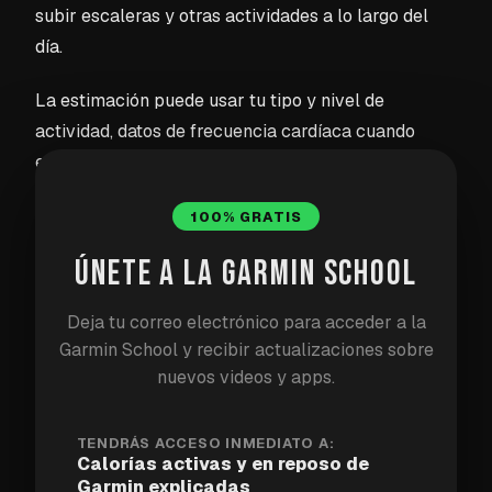
subir escaleras y otras actividades a lo largo del
día.
La estimación puede usar tu tipo y nivel de
actividad, datos de frecuencia cardíaca cuando
están disponibles, y detalles de tu perfil personal.
Una carrera larga generalmente agrega muchas
100% GRATIS
más calorías activas que un día normal de oficina,
pero un día sin entrenamiento registrado aún puede
ÚNETE A LA GARMIN SCHOOL
contener calorías activas.
Deja tu correo electrónico para acceder a la
Garmin School y recibir actualizaciones sobre
¿Qué son las calorías en
nuevos videos y apps.
reposo?
TENDRÁS ACCESO INMEDIATO A:
Las calorías en reposo estiman la energía utilizada
Calorías activas y en reposo de
Garmin explicadas
para funciones básicas como respirar, circulación,