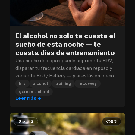
El alcohol no solo te cuesta el
sueño de esta noche — te
cuesta días de entrenamiento
Una noche de copas puede suprimir tu HRV,
disparar tu frecuencia cardíaca en reposo y
vaciar tu Body Battery — y si estás en pleno
bloque de entrenamiento, ese golpe a la
hrv
alcohol
training
recovery
recuperación puede costarte más que un solo
garmin-school
día.
Leer más
→
Día 112
23