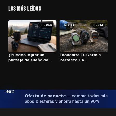
LOS MÁS LEÍDOS
Día 62
Día 43
2958
2713
¿Puedes lograr un
Encuentra Tu Garmin
puntaje de sueño de
Perfecto: La
90+ cada noche con
Herramienta de
Claude AI y tu Garmin?
Comparación
−90%
Oferta de paquete
—
compra todas mis
apps & esferas y ahorra hasta un 90%