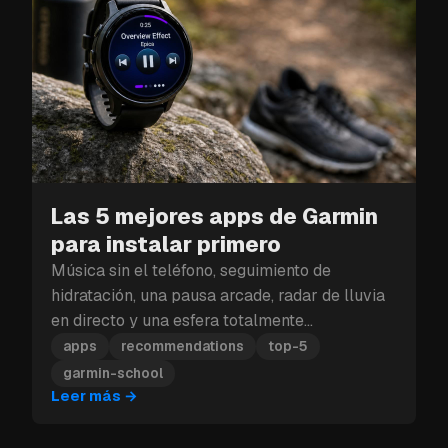
Las 5 mejores apps de Garmin
para instalar primero
Música sin el teléfono, seguimiento de
hidratación, una pausa arcade, radar de lluvia
en directo y una esfera totalmente
personalizable: estas son las cinco apps de
apps
recommendations
top-5
Garmin que debes instalar primero.
garmin-school
Leer más
→