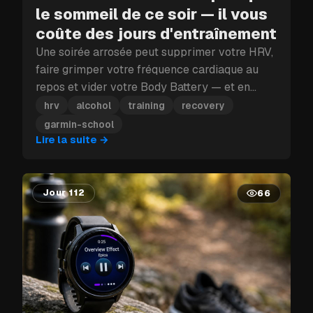
le sommeil de ce soir — il vous
coûte des jours d'entraînement
Une soirée arrosée peut supprimer votre HRV,
faire grimper votre fréquence cardiaque au
repos et vider votre Body Battery — et en
plein bloc d'entraînement, ce coup porté à la
hrv
alcohol
training
recovery
récupération peut vous coûter plus qu'une
garmin-school
seule journée.
Lire la suite
→
Jour 112
66