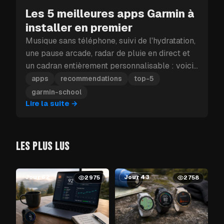
Les 5 meilleures apps Garmin à
installer en premier
Musique sans téléphone, suivi de l'hydratation,
une pause arcade, radar de pluie en direct et
un cadran entièrement personnalisable : voici
les cinq apps Garmin à installer en premier.
apps
recommendations
top-5
garmin-school
Lire la suite
→
LES PLUS LUS
Jour 62
Jour 43
2975
2758