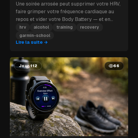
Une soirée arrosée peut supprimer votre HRV,
faire grimper votre fréquence cardiaque au
repos et vider votre Body Battery — et en
plein bloc d'entraînement, ce coup porté à la
hrv
alcohol
training
recovery
récupération peut vous coûter plus qu'une
garmin-school
seule journée.
Lire la suite
→
Jour 112
66