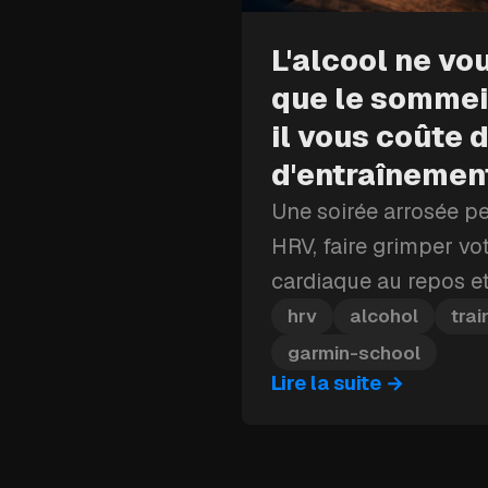
L'alcool ne vo
que le sommeil
il vous coûte 
d'entraînemen
Une soirée arrosée p
HRV, faire grimper vo
cardiaque au repos et
Battery — et en plein
hrv
alcohol
trai
d'entraînement, ce co
garmin-school
Lire la suite
→
récupération peut vo
qu'une seule journée.