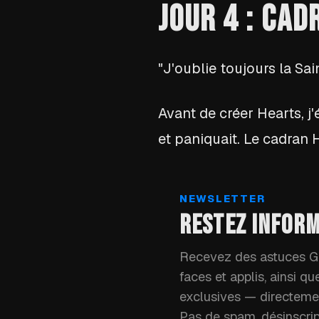
JOUR 4 : CA
"J'oublie toujours la Sai
Avant de créer Hearts, j'
et paniquait. Le cadran 
NEWSLETTER
RESTEZ INFOR
Recevez des astuces Ga
faces et applis, ainsi q
exclusives — directemen
Pas de spam, désinscri