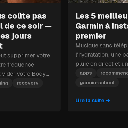
us coûte pas
Les 5 meille
 de ce soir —
Garmin à inst
des jours
premier
t
Musique sans téléph
l'hydratation, une p
eut supprimer votre
pluie en direct et 
tre fréquence
personnalisable : vo
apps
recommend
 vider votre Body
Garmin à installer e
 bloc
garmin-school
ning
recovery
up porté à la
Lire la suite
→
us coûter plus