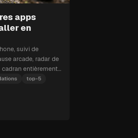
ures apps
aller en
one, suivi de
ause arcade, radar de
un cadran entièrement
ici les cinq apps
ations
top-5
n premier.