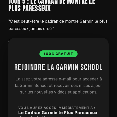
JOUR 5 : LE CADRAN DE MONTRE LE
PLUS PARESSEUX
"C'est peut-être le cadran de montre Garmin le plus
paresseux jamais créé."
Chaque appareil de fitness sur la planète est
obsédé par l'idée de vous faire bouger davantage.
100% GRATUIT
Votre montre vibre. Elle affiche des anneaux rouges.
Elle dit littéralement "Bougez !" sur l'écran.
REJOINDRE LA GARMIN SCHOOL
J'ai décidé de prendre la direction opposée.
Laissez votre adresse e-mail pour accéder à
la Garmin School et recevoir des mises à jour
sur les nouvelles vidéos et applications.
Comment ça fonctionne
Le cadran de montre le plus paresseux vous
VOUS AUREZ ACCÈS IMMÉDIATEMENT À :
Le Cadran Garmin le Plus Paresseux
récompense pour votre inactivité :