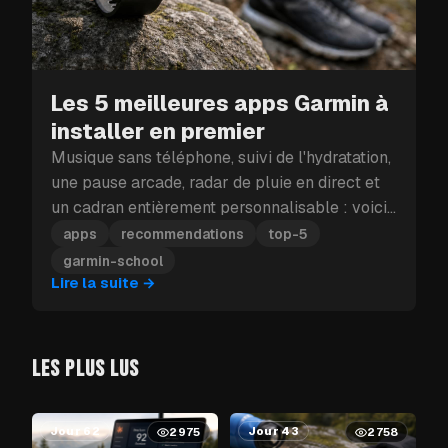
Les 5 meilleures apps Garmin à
installer en premier
Musique sans téléphone, suivi de l'hydratation,
une pause arcade, radar de pluie en direct et
un cadran entièrement personnalisable : voici
les cinq apps Garmin à installer en premier.
apps
recommendations
top-5
garmin-school
Lire la suite
→
LES PLUS LUS
Jour 62
Jour 43
2975
2758