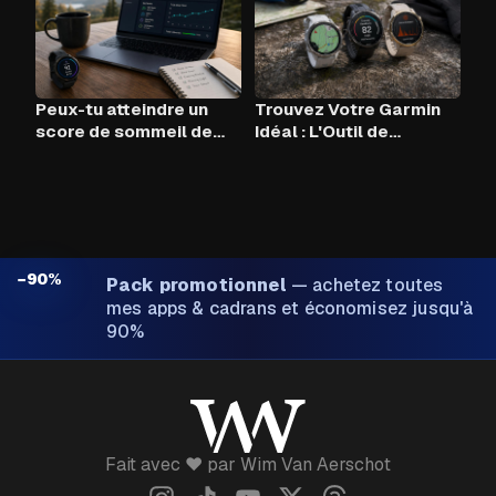
Peux-tu atteindre un
Trouvez Votre Garmin
score de sommeil de
Idéal : L'Outil de
90+ chaque nuit avec
Comparaison
Claude AI et ton Garmin
?
−90%
Pack promotionnel
—
achetez toutes
mes apps & cadrans et économisez jusqu'à
90%
Fait avec ❤️ par Wim Van Aerschot