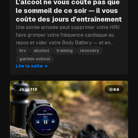
L'alcool ne vous coûte pas que
le sommeil de ce soir — il vous
coûte des jours d'entraînement
Une soirée arrosée peut supprimer votre HRV,
faire grimper votre fréquence cardiaque au
repos et vider votre Body Battery — et en
plein bloc d'entraînement, ce coup porté à la
hrv
alcohol
training
recovery
récupération peut vous coûter plus qu'une
garmin-school
seule journée.
Lire la suite
→
Jour 112
66