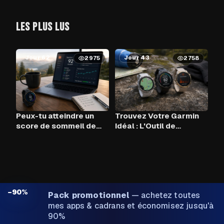
LES PLUS LUS
Jour 62
Jour 43
2975
2758
Peux-tu atteindre un
Trouvez Votre Garmin
score de sommeil de
Idéal : L'Outil de
90+ chaque nuit avec
Comparaison
Claude AI et ton Garmin
?
−90%
Pack promotionnel
—
achetez toutes
mes apps & cadrans et économisez jusqu'à
90%