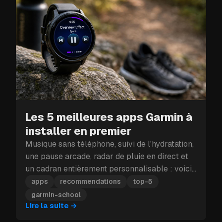
Les 5 meilleures apps Garmin à
installer en premier
Musique sans téléphone, suivi de l'hydratation,
une pause arcade, radar de pluie en direct et
un cadran entièrement personnalisable : voici
les cinq apps Garmin à installer en premier.
apps
recommendations
top-5
garmin-school
Lire la suite
→