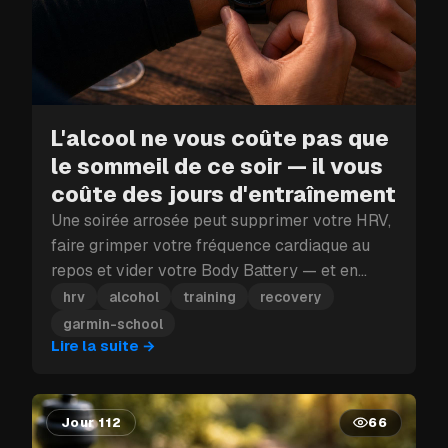
L'alcool ne vous coûte pas que
le sommeil de ce soir — il vous
coûte des jours d'entraînement
Une soirée arrosée peut supprimer votre HRV,
faire grimper votre fréquence cardiaque au
repos et vider votre Body Battery — et en
plein bloc d'entraînement, ce coup porté à la
hrv
alcohol
training
recovery
récupération peut vous coûter plus qu'une
garmin-school
seule journée.
Lire la suite
→
Jour 112
66