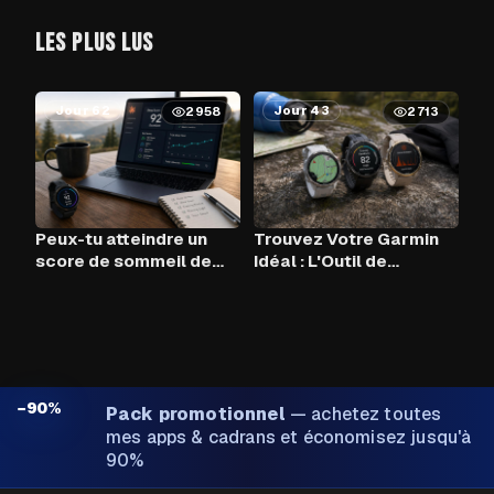
LES PLUS LUS
Jour 62
Jour 43
2958
2713
Peux-tu atteindre un
Trouvez Votre Garmin
score de sommeil de
Idéal : L'Outil de
90+ chaque nuit avec
Comparaison
Claude AI et ton Garmin
?
−90%
Pack promotionnel
—
achetez toutes
mes apps & cadrans et économisez jusqu'à
90%