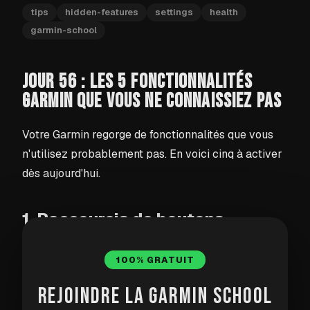
tips
hidden-features
settings
health
garmin-school
JOUR 56 : LES 5 FONCTIONNALITÉS
GARMIN QUE VOUS NE CONNAISSIEZ PAS
Votre Garmin regorge de fonctionnalités que vous
n'utilisez probablement pas. En voici cinq à activer
dès aujourd'hui.
1. Raccourcis de boutons
Vous pouvez attribuer presque n'importe quoi —
100% GRATUIT
contrôles de musique, alarmes, modes de
REJOINDRE LA GARMIN SCHOOL
concentration, applications spécifiques — à une