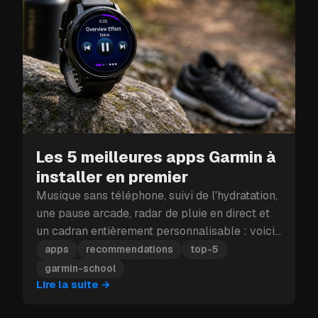
Les 5 meilleures apps Garmin à
installer en premier
Musique sans téléphone, suivi de l'hydratation,
une pause arcade, radar de pluie en direct et
un cadran entièrement personnalisable : voici
les cinq apps Garmin à installer en premier.
apps
recommendations
top-5
garmin-school
Lire la suite
→