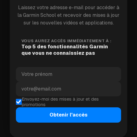
pression longue ou une combinaison de boutons
Laissez votre adresse e-mail pour accéder à
pour un accès instantané. Plus besoin de fouiller
la Garmin School et recevoir des mises à jour
dans les menus en pleine course. Trouvez-le sous
sur les nouvelles vidéos et applications.
Paramètres → Système → Raccourcis
(le nom
varie selon le modèle).
VOUS AUREZ ACCÈS IMMÉDIATEMENT À :
Top 5 des fonctionnalités Garmin
que vous ne connaissiez pas
2. Suivi de l'hydratation
Une des habitudes de santé les plus négligées est
de boire suffisamment d'eau. Le suivi de l'hydratation
de Garmin vous permet de consigner chaque verre
directement depuis votre montre. Et avec
Envoyez-moi des mises à jour et des
promotions
Hydration Pro
du Connect IQ Store, vous pouvez
même afficher votre progression quotidienne
Obtenir l'accès
d'hydratation directement sur le cadran de votre
montre.