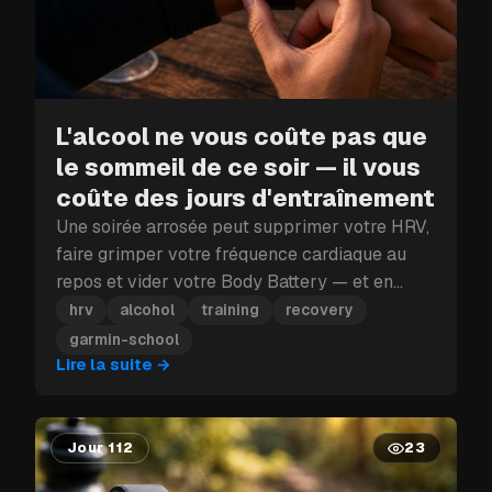
L'alcool ne vous coûte pas que
le sommeil de ce soir — il vous
coûte des jours d'entraînement
Une soirée arrosée peut supprimer votre HRV,
faire grimper votre fréquence cardiaque au
repos et vider votre Body Battery — et en
plein bloc d'entraînement, ce coup porté à la
hrv
alcohol
training
recovery
récupération peut vous coûter plus qu'une
garmin-school
seule journée.
Lire la suite
→
Jour 112
23