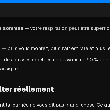
Pulse Ox peuvent indiquer :
e sommeil
— votre respiration peut être superfic
s
— plus vous montez, plus l'air est rare et plus l
 des baisses répétées en dessous de 90 % pend
lassique
lter réellement
t la journée ne vous dit pas grand-chose. Ce qui