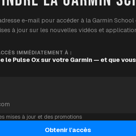
od-oxygen
sleep
garmin-school
adresse e-mail pour accéder à la Garmin School 
ses à jour sur les nouvelles vidéos et applicatio
PLICATION DU PULSE OX
ACCÈS IMMÉDIATEMENT À :
e le Pulse Ox sur votre Garmin — et que vous 
uration en oxygène de votre sang — un pourcentag
 sang transporte réellement.
es chiffres
s mises à jour et des promotions
ue entre
95 % et 100 %
. Si elle descend en desso
Obtenir l'accès
ygène. Au niveau de la mer et au repos, c'est un s