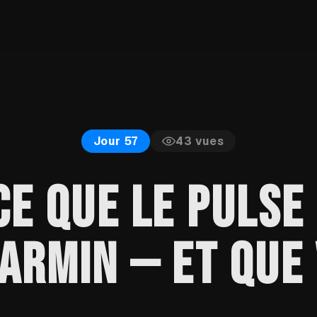
43
vues
Jour 57
CE QUE LE PULSE
ARMIN — ET QUE