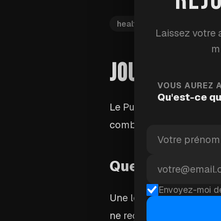
health
pulse-ox
blo
Laissez votre 
mi
JOUR 57 : EX
VOUS AUREZ 
Qu'est-ce qu
Le Pulse Ox suit la sat
combien d'oxygène votre
Que signifient l
Envoyez-moi de
Une lecture saine se sit
ne reçoit pas assez d'ox