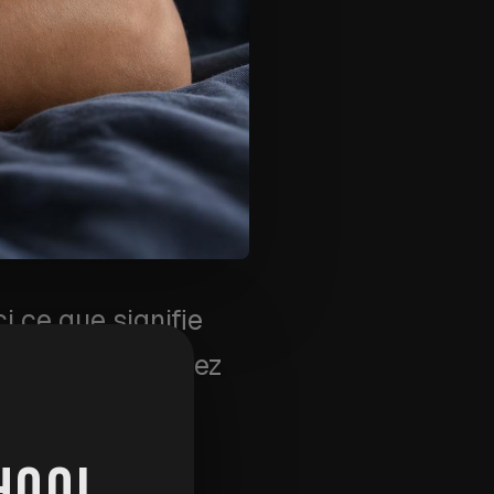
i ce que signifie
rquoi vous devriez
HOOL