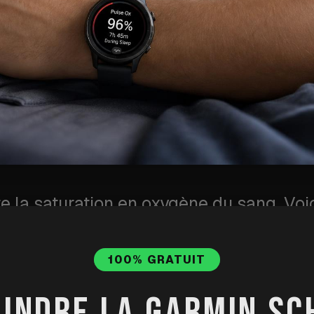
 la saturation en oxygène du sang. Voic
, ce qu'indique une valeur basse, et pou
 sommeil.
100% GRATUIT
OINDRE LA GARMIN SC
·
Publié
6 mai 2026
·
Mis à jour
31 juil. 2026