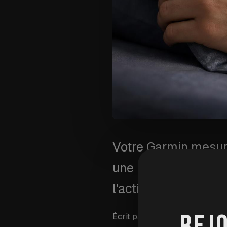
Votre Garmin mesure
une lecture normale
l'activer pendant le
REJ
Écrit par
Wim Van Aerschot