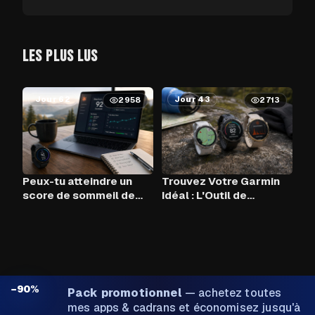
LES PLUS LUS
Jour 62
Jour 43
2958
2713
Peux-tu atteindre un
Trouvez Votre Garmin
score de sommeil de
Idéal : L'Outil de
90+ chaque nuit avec
Comparaison
Claude AI et ton Garmin
?
−90%
Pack promotionnel
—
achetez toutes
mes apps & cadrans et économisez jusqu'à