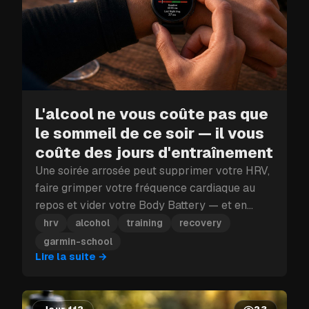
L'alcool ne vous coûte pas que
le sommeil de ce soir — il vous
coûte des jours d'entraînement
Une soirée arrosée peut supprimer votre HRV,
faire grimper votre fréquence cardiaque au
repos et vider votre Body Battery — et en
plein bloc d'entraînement, ce coup porté à la
hrv
alcohol
training
recovery
récupération peut vous coûter plus qu'une
garmin-school
seule journée.
Lire la suite
→