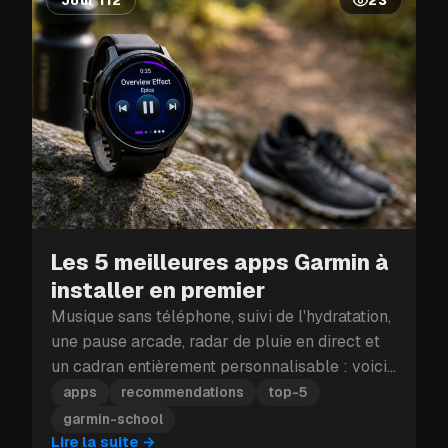
Jour 112
23
Les 5 meilleures apps Garmin à
installer en premier
Musique sans téléphone, suivi de l'hydratation,
une pause arcade, radar de pluie en direct et
un cadran entièrement personnalisable : voici
les cinq apps Garmin à installer en premier.
apps
recommendations
top-5
garmin-school
Lire la suite
→