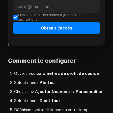
pour l'alerte. Lorsque vous atteignez le point
médian, votre montre émet un bip et vous dit de
Envoyez-moi des mises à jour et des
faire demi-tour. Vous terminez exactement où vous
promotions
le souhaitez.
Obtenir l'accès
Parfait pour les itinéraires inconnus. Pas de
planification GPS. Pas de devinettes. Juste courir.
Comment le configurer
Ouvrez vos
paramètres de profil de course
Sélectionnez
Alertes
Choisissez
Ajouter Nouveau
→
Personnalisé
Sélectionnez
Demi-tour
Définissez votre distance ou votre temps