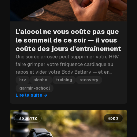
L'alcool ne vous coûte pas que
le sommeil de ce soir — il vous
coûte des jours d'entraînement
Une soirée arrosée peut supprimer votre HRV,
faire grimper votre fréquence cardiaque au
repos et vider votre Body Battery — et en
plein bloc d'entraînement, ce coup porté à la
hrv
alcohol
training
recovery
récupération peut vous coûter plus qu'une
garmin-school
seule journée.
Lire la suite
→
Jour 112
23