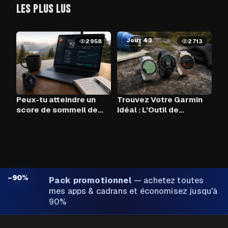
LES PLUS LUS
Jour 62
Jour 43
2958
2713
Peux-tu atteindre un
Trouvez Votre Garmin
score de sommeil de
Idéal : L'Outil de
90+ chaque nuit avec
Comparaison
Claude AI et ton Garmin
?
−90%
Pack promotionnel
—
achetez toutes
mes apps & cadrans et économisez jusqu'à
90%