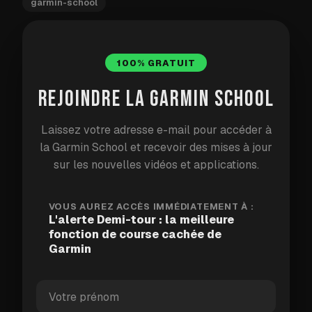
garmin-school
JOUR 60 : DEMI-TOUR
100% GRATUIT
Voici une fonctionnalité Garmin que je parie que
REJOINDRE LA GARMIN SCHOOL
vous ne connaissiez pas, et elle s'appelle
Demi-
tour
.
Laissez votre adresse e-mail pour accéder à
la Garmin School et recevoir des mises à jour
Quand vous courez aller-retour, vous devez faire
sur les nouvelles vidéos et applications.
demi-tour au bon moment. Si vous le ratez, vous
courez trop loin — ou pas assez. Demi-tour résout
VOUS AUREZ ACCÈS IMMÉDIATEMENT À :
L'alerte Demi-tour : la meilleure
ce problème.
fonction de course cachée de
Garmin
Comment ça fonctionne
Définissez une distance cible ou un temps cible