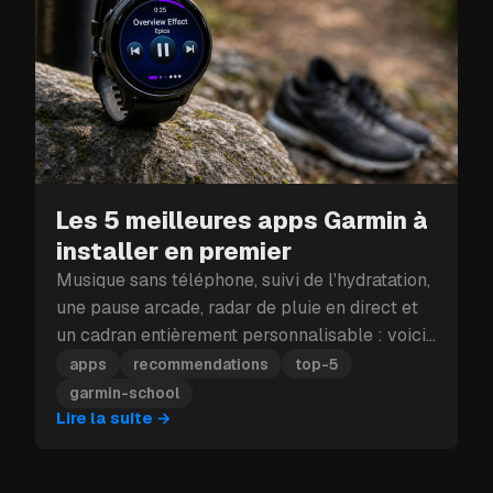
Les 5 meilleures apps Garmin à
installer en premier
Musique sans téléphone, suivi de l'hydratation,
une pause arcade, radar de pluie en direct et
un cadran entièrement personnalisable : voici
les cinq apps Garmin à installer en premier.
apps
recommendations
top-5
garmin-school
Lire la suite
→