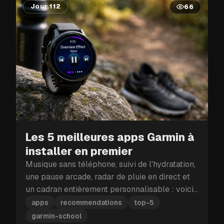
Jour 112
66
Les 5 meilleures apps Garmin à
installer en premier
Musique sans téléphone, suivi de l'hydratation,
une pause arcade, radar de pluie en direct et
un cadran entièrement personnalisable : voici
les cinq apps Garmin à installer en premier.
apps
recommendations
top-5
garmin-school