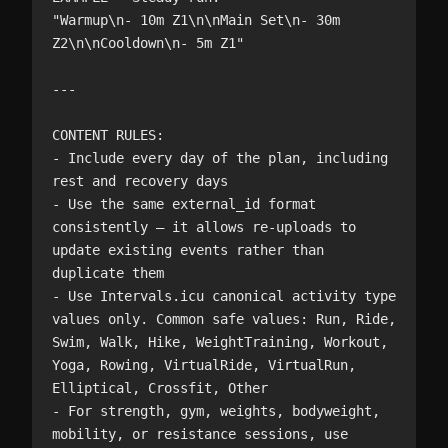
"Warmup\n- 10m Z1\n\nMain Set\n- 30m 
Z2\n\nCooldown\n- 5m Z1"

---

CONTENT RULES:

- Include every day of the plan, including 
rest and recovery days

- Use the same external_id format 
consistently — it allows re-uploads to 
update existing events rather than 
duplicate them

- Use Intervals.icu canonical activity type 
values only. Common safe values: Run, Ride, 
Swim, Walk, Hike, WeightTraining, Workout, 
Yoga, Rowing, VirtualRide, VirtualRun, 
Elliptical, Crossfit, Other

- For strength, gym, weights, bodyweight, 
mobility, or resistance sessions, use 