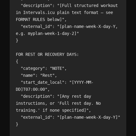
  "description": "[Full structured workout 
in Intervals.icu plain text format — see 
FORMAT RULES below]",

  "external_id": "[plan-name-week-X-day-Y, 
e.g. myplan-week-1-day-2]"

}

FOR REST OR RECOVERY DAYS:

{

  "category": "NOTE",

  "name": "Rest",

  "start_date_local": "[YYYY-MM-
DD]T07:00:00",

  "description": "[Any rest day 
instructions, or 'Full rest day. No 
training.' if none specified]",

  "external_id": "[plan-name-week-X-day-Y]"

}
