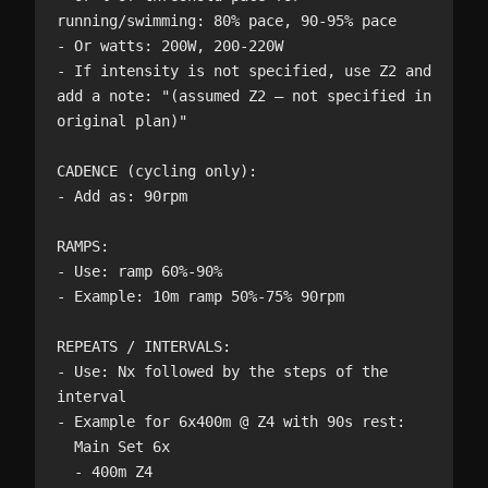
running/swimming: 80% pace, 90-95% pace

- Or watts: 200W, 200-220W

- If intensity is not specified, use Z2 and 
add a note: "(assumed Z2 — not specified in 
original plan)"

CADENCE (cycling only):

- Add as: 90rpm

RAMPS:

- Use: ramp 60%-90%

- Example: 10m ramp 50%-75% 90rpm

REPEATS / INTERVALS:

- Use: Nx followed by the steps of the 
interval

- Example for 6x400m @ Z4 with 90s rest:

  Main Set 6x

  - 400m Z4
