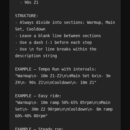
  - 90s Z1

STRUCTURE:

- Always divide into sections: Warmup, Main 
Set, Cooldown

- Leave a blank line between sections

- Use a dash (-) before each step

- Use \n for line breaks within the 
description string

EXAMPLE — Tempo Run with intervals:

"Warmup\n- 10m Z1-Z2\n\nMain Set 6x\n- 3m 
Z4\n- 90s Z1\n\nCooldown\n- 10m Z1"

EXAMPLE — Easy ride:

"Warmup\n- 10m ramp 50%-65% 85rpm\n\nMain 
Set\n- 30m Z2 90rpm\n\nCooldown\n- 8m ramp 
60%-40% 80rpm"

EXAMPLE — Steady run:
