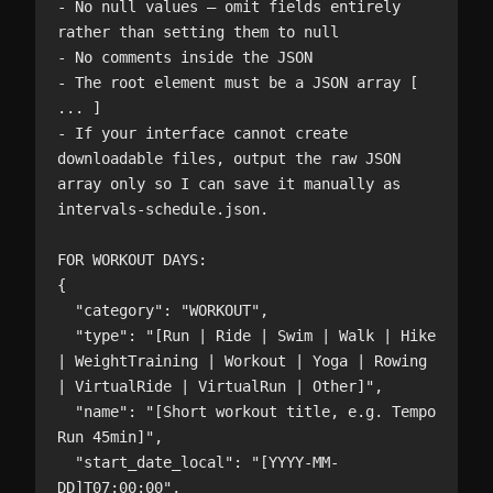
- No null values — omit fields entirely 
rather than setting them to null

- No comments inside the JSON

- The root element must be a JSON array [ 
... ]

- If your interface cannot create 
downloadable files, output the raw JSON 
array only so I can save it manually as 
intervals-schedule.json.

FOR WORKOUT DAYS:

{

  "category": "WORKOUT",

  "type": "[Run | Ride | Swim | Walk | Hike 
| WeightTraining | Workout | Yoga | Rowing 
| VirtualRide | VirtualRun | Other]",

  "name": "[Short workout title, e.g. Tempo 
Run 45min]",

  "start_date_local": "[YYYY-MM-
DD]T07:00:00",
