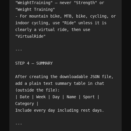
"WeightTraining" — never "Strength" or 
"Weight Training"

- For mountain bike, MTB, bike, cycling, or 
indoor cycling, use "Ride" unless it is 
clearly a virtual ride, then use 
"VirtualRide"

---

STEP 4 — SUMMARY

After creating the downloadable JSON file, 
add a plain text summary table in chat 
(outside the file):

| Date | Week | Day | Name | Sport | 
Category |

Include every day including rest days.

---
