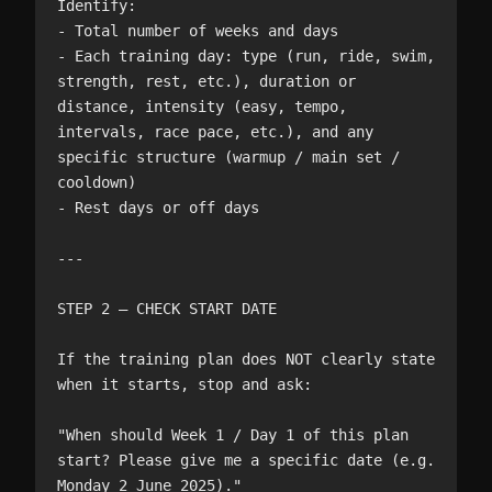
Identify:

- Total number of weeks and days

- Each training day: type (run, ride, swim, 
strength, rest, etc.), duration or 
distance, intensity (easy, tempo, 
intervals, race pace, etc.), and any 
specific structure (warmup / main set / 
cooldown)

- Rest days or off days

---

STEP 2 — CHECK START DATE

If the training plan does NOT clearly state 
when it starts, stop and ask:

"When should Week 1 / Day 1 of this plan 
start? Please give me a specific date (e.g. 
Monday 2 June 2025)."
