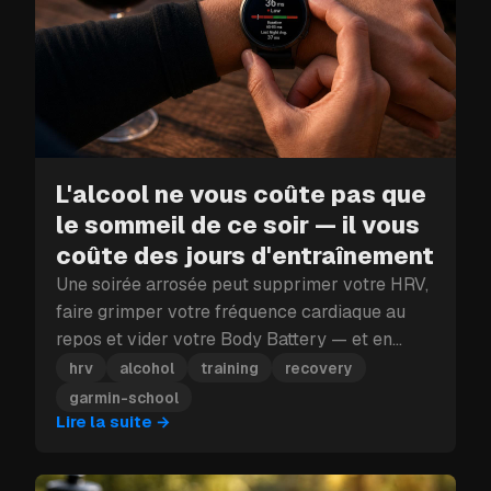
L'alcool ne vous coûte pas que
le sommeil de ce soir — il vous
coûte des jours d'entraînement
Une soirée arrosée peut supprimer votre HRV,
faire grimper votre fréquence cardiaque au
repos et vider votre Body Battery — et en
plein bloc d'entraînement, ce coup porté à la
hrv
alcohol
training
recovery
récupération peut vous coûter plus qu'une
garmin-school
seule journée.
Lire la suite
→