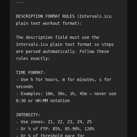
---

DESCRIPTION FORMAT RULES (Intervals.icu 
plain text workout format):

The description field must use the 
Intervals.icu plain text format so steps 
are parsed automatically. Follow these 
rules exactly:

TIME FORMAT:

- Use h for hours, m for minutes, s for 
seconds

- Examples: 10m, 30s, 1h, 45m — never use 
0:30 or HH:MM notation

INTENSITY:

- Use zones: Z1, Z2, Z3, Z4, Z5

- Or % of FTP: 85%, 85-90%, 120%

- Or % of threshold pace for 