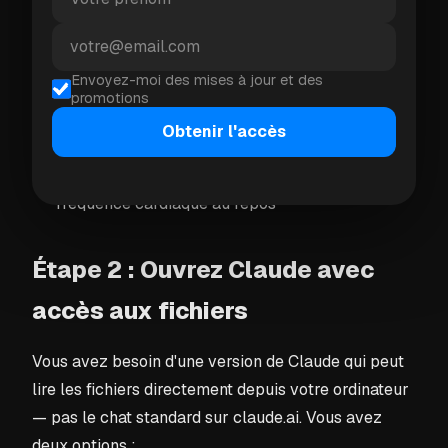
Courir une course de 10 miles dans 6 mois
Perdre du poids et améliorer la condition
Envoyez-moi des mises à jour et des
promotions
physique générale
Obtenir l'accès
Se préparer à faire du vélo sur 100 km
Améliorer la qualité du sommeil et réduire la
fréquence cardiaque au repos
Étape 2 : Ouvrez Claude avec
accès aux fichiers
Vous avez besoin d'une version de Claude qui peut
lire les fichiers directement depuis votre ordinateur
— pas le chat standard sur claude.ai. Vous avez
deux options :