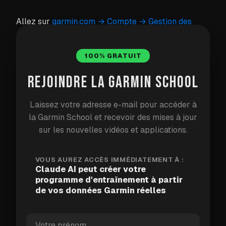
Allez sur
garmin.com → Compte → Gestion des
données → Exporter les données
.
100% GRATUIT
Connectez-vous à votre compte Garmin et
cliquez sur
"Exporter vos données"
REJOINDRE LA GARMIN SCHOOL
Garmin préparera un fichier ZIP — cela peut
Laissez votre adresse e-mail pour accéder à
prendre de quelques minutes à quelques heures
la Garmin School et recevoir des mises à jour
selon la durée de votre suivi. Vous recevrez un
sur les nouvelles vidéos et applications.
email lorsqu'il sera prêt.
Téléchargez-le et décompressez-le. Vous
VOUS AUREZ ACCÈS IMMÉDIATEMENT À :
trouverez un dossier appelé
DI_CONNECT
—
Claude AI peut créer votre
programme d'entraînement à partir
c'est celui dont Claude a besoin.
de vos données Garmin réelles
Pendant que vous attendez :
définissez votre
objectif. Plus c'est spécifique, mieux c'est :