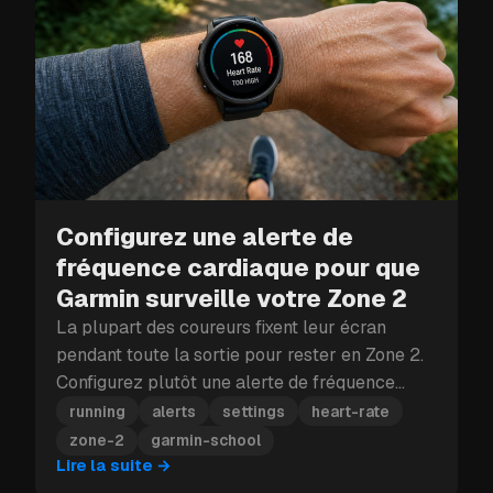
Configurez une alerte de
fréquence cardiaque pour que
Garmin surveille votre Zone 2
La plupart des coureurs fixent leur écran
pendant toute la sortie pour rester en Zone 2.
Configurez plutôt une alerte de fréquence
cardiaque et votre Garmin vibre dès que vous
running
alerts
settings
heart-rate
en sortez.
zone-2
garmin-school
Lire la suite
→