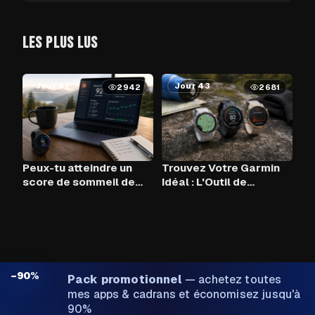
LES PLUS LUS
Jour 62
Jour 43
2942
2681
Peux-tu atteindre un
Trouvez Votre Garmin
score de sommeil de
Idéal : L'Outil de
90+ chaque nuit avec
Comparaison
Claude AI et ton Garmin
?
−90%
Pack promotionnel
—
achetez toutes
mes apps & cadrans et économisez jusqu'à
90%