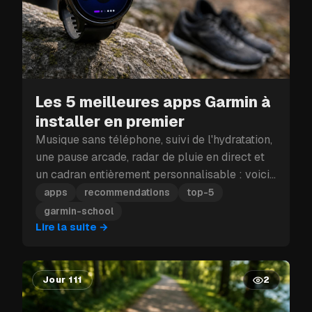
Les 5 meilleures apps Garmin à
installer en premier
Musique sans téléphone, suivi de l'hydratation,
une pause arcade, radar de pluie en direct et
un cadran entièrement personnalisable : voici
les cinq apps Garmin à installer en premier.
apps
recommendations
top-5
garmin-school
Lire la suite
→
Jour 111
2