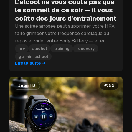
L'alcool ne vous coûte pas que
le sommeil de ce soir — il vous
coûte des jours d'entraînement
Une soirée arrosée peut supprimer votre HRV,
faire grimper votre fréquence cardiaque au
repos et vider votre Body Battery — et en
plein bloc d'entraînement, ce coup porté à la
hrv
alcohol
training
recovery
récupération peut vous coûter plus qu'une
garmin-school
seule journée.
Lire la suite
→
Jour 112
23