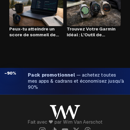
Peux-tu atteindre un
Trouvez Votre Garmin
score de sommeil de
Idéal : L'Outil de
90+ chaque nuit avec
Comparaison
Claude AI et ton Garmin
?
−90%
Pack promotionnel
—
achetez toutes
mes apps & cadrans et économisez jusqu'à
90%
Fait avec ❤️ par Wim Van Aerschot