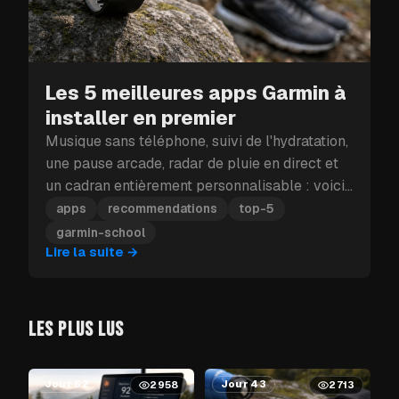
Les 5 meilleures apps Garmin à
installer en premier
Musique sans téléphone, suivi de l'hydratation,
une pause arcade, radar de pluie en direct et
un cadran entièrement personnalisable : voici
les cinq apps Garmin à installer en premier.
apps
recommendations
top-5
garmin-school
Lire la suite
→
LES PLUS LUS
Jour 62
Jour 43
2958
2713