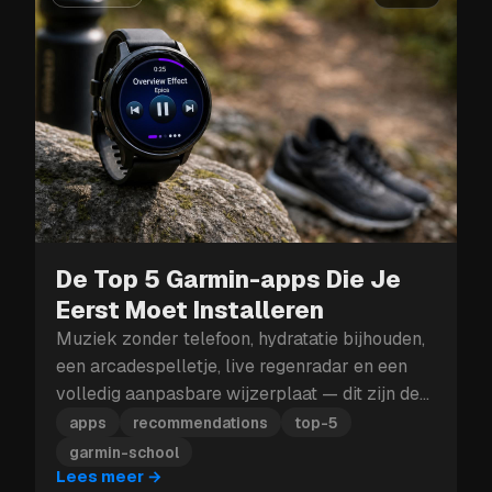
De Top 5 Garmin-apps Die Je
Eerst Moet Installeren
Muziek zonder telefoon, hydratatie bijhouden,
een arcadespelletje, live regenradar en een
volledig aanpasbare wijzerplaat — dit zijn de
vijf Garmin-apps die je eerst moet installeren.
apps
recommendations
top-5
garmin-school
Lees meer
→