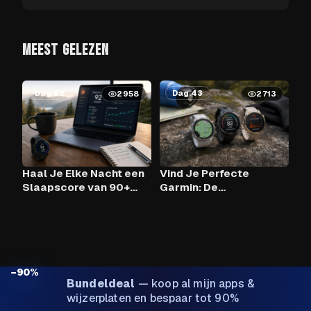
MEEST GELEZEN
Dag 62
Dag 43
2958
2713
Haal Je Elke Nacht een
Vind Je Perfecte
Slaapscore van 90+
Garmin: De
Met Claude AI en Je
Vergelijkingstool
Garmin?
−90%
Bundeldeal
—
koop al mijn apps &
wijzerplaten en bespaar tot 90%