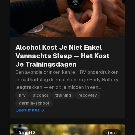
Alcohol Kost Je Niet Enkel
Vannachts Slaap — Het Kost
Je Trainingsdagen
Een avondje drinken kan je HRV onderdrukken,
je rusthartslag doen pieken en je Body Battery
leegtrekken — en zit je midden in een
trainingsblok, dan kan die herstelklap je meer
hrv
alcohol
training
recovery
kosten dan enkel morgen.
garmin-school
Lees meer
→
Dag 112
23