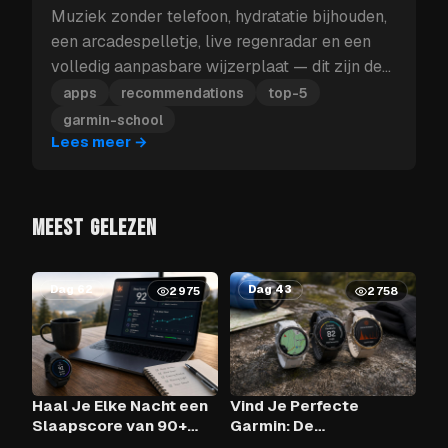
Muziek zonder telefoon, hydratatie bijhouden,
een arcadespelletje, live regenradar en een
volledig aanpasbare wijzerplaat — dit zijn de
vijf Garmin-apps die je eerst moet installeren.
apps
recommendations
top-5
garmin-school
Lees meer
→
MEEST GELEZEN
Dag 62
Dag 43
2975
2758
Haal Je Elke Nacht een
Vind Je Perfecte
Slaapscore van 90+
Garmin: De
Met Claude AI en Je
Vergelijkingstool