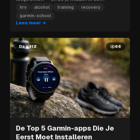
trainingsblok, dan kan die herstelklap je meer
hrv
alcohol
training
recovery
kosten dan enkel morgen.
garmin-school
Lees meer
→
Dag 112
66
De Top 5 Garmin-apps Die Je
Eerst Moet Installeren