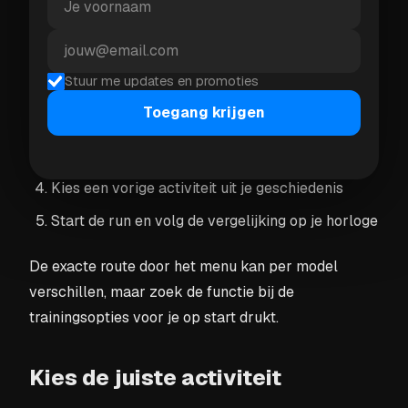
Zo start je Race Yourself
Stuur me updates en promoties
Open de
Run
-activiteit op je Garmin
Toegang krijgen
Open voor je start het
Training
-menu
Scroll naar
Race Yourself
Kies een vorige activiteit uit je geschiedenis
Start de run en volg de vergelijking op je horloge
De exacte route door het menu kan per model
verschillen, maar zoek de functie bij de
trainingsopties voor je op start drukt.
Kies de juiste activiteit