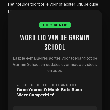
Het horloge toont of je voor of achter ligt. Je oude
run wordt dus je tegenstander. Simpel, maar het
verandert hoe de training voelt.
100% GRATIS
Waarom het werkt
WORD LID VAN DE GARMIN
SCHOOL
Een gewone easy run heeft geen tegenstander. Een
workout heeft structuur, maar niet altijd spanning.
Laat je e-mailadres achter voor toegang tot de
Tegen een vorige versie van jezelf lopen geeft de
Garmin School en updates over nieuwe video's
run meteen een duidelijke uitdaging.
en apps.
Je kent de route. Je weet wat je vorige keer liep. De
JE KRIJGT DIRECT TOEGANG TOT:
vraag wordt: kan je jezelf verslaan?
Race Yourself: Maak Solo Runs
Weer Competitief
Dat werkt motiverend, zeker als je net als ik niet
graag verliest, zelfs niet van jezelf.