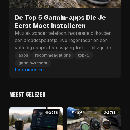
De Top 5 Garmin-apps Die Je
Eerst Moet Installeren
Muziek zonder telefoon, hydratatie bijhouden,
een arcadespelletje, live regenradar en een
volledig aanpasbare wijzerplaat — dit zijn de
vijf Garmin-apps die je eerst moet installeren.
apps
recommendations
top-5
garmin-school
Lees meer
→
MEEST GELEZEN
Dag 62
Dag 43
2958
2713