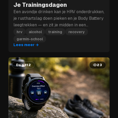
Je Trainingsdagen
Een avondje drinken kan je HRV onderdrukken,
je rusthartslag doen pieken en je Body Battery
leegtrekken — en zit je midden in een
trainingsblok, dan kan die herstelklap je meer
hrv
alcohol
training
recovery
kosten dan enkel morgen.
garmin-school
Lees meer
→
Dag 112
23