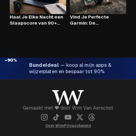
Haal Je Elke Nacht een
Vind Je Perfecte
Slaapscore van 90+
Garmin: De
Met Claude AI en Je
Vergelijkingstool
Garmin?
−90%
Bundeldeal
—
koop al mijn apps &
wijzerplaten en bespaar tot 90%
Gemaakt met ❤️ door Wim Van Aerschot
Over Wim
Privacybeleid