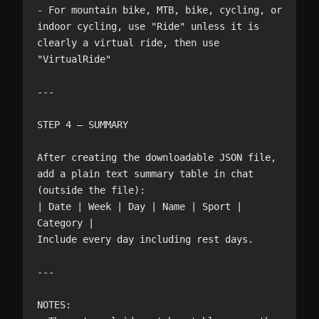
- For mountain bike, MTB, bike, cycling, or 
indoor cycling, use "Ride" unless it is 
clearly a virtual ride, then use 
"VirtualRide"

---

STEP 4 — SUMMARY

After creating the downloadable JSON file, 
add a plain text summary table in chat 
(outside the file):

| Date | Week | Day | Name | Sport | 
Category |

Include every day including rest days.

---

NOTES:
