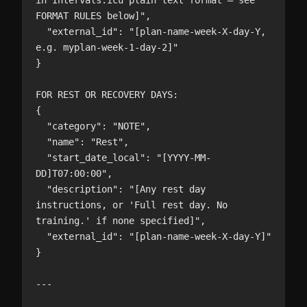
in Intervals.icu plain text format — see 
FORMAT RULES below]",

  "external_id": "[plan-name-week-X-day-Y, 
e.g. myplan-week-1-day-2]"

}

FOR REST OR RECOVERY DAYS:

{

  "category": "NOTE",

  "name": "Rest",

  "start_date_local": "[YYYY-MM-
DD]T07:00:00",

  "description": "[Any rest day 
instructions, or 'Full rest day. No 
training.' if none specified]",

  "external_id": "[plan-name-week-X-day-Y]"

}

---
