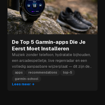
De Top 5 Garmin-apps Die Je
Eerst Moet Installeren
Muziek zonder telefoon, hydratatie bijhouden,
een arcadespelletje, live regenradar en een
volledig aanpasbare wijzerplaat — dit zijn de
vijf Garmin-apps die je eerst moet installeren.
apps
recommendations
top-5
garmin-school
Lees meer
→
MEEST GELEZEN