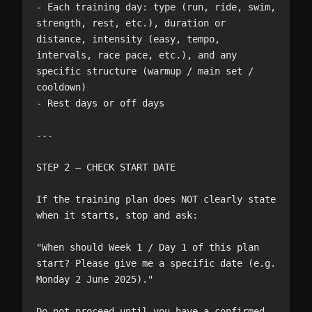
- Each training day: type (run, ride, swim, 
strength, rest, etc.), duration or 
distance, intensity (easy, tempo, 
intervals, race pace, etc.), and any 
specific structure (warmup / main set / 
cooldown)

- Rest days or off days

---

STEP 2 — CHECK START DATE

If the training plan does NOT clearly state 
when it starts, stop and ask:

"When should Week 1 / Day 1 of this plan 
start? Please give me a specific date (e.g. 
Monday 2 June 2025)."

Do not proceed until you have a confirmed 