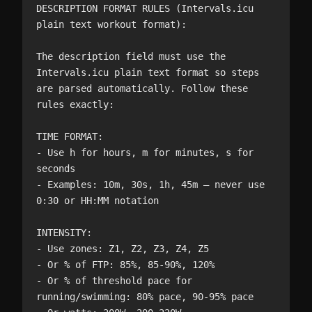
DESCRIPTION FORMAT RULES (Intervals.icu 
plain text workout format):

The description field must use the 
Intervals.icu plain text format so steps 
are parsed automatically. Follow these 
rules exactly:

TIME FORMAT:

- Use h for hours, m for minutes, s for 
seconds

- Examples: 10m, 30s, 1h, 45m — never use 
0:30 or HH:MM notation

INTENSITY:

- Use zones: Z1, Z2, Z3, Z4, Z5

- Or % of FTP: 85%, 85-90%, 120%

- Or % of threshold pace for 
running/swimming: 80% pace, 90-95% pace
