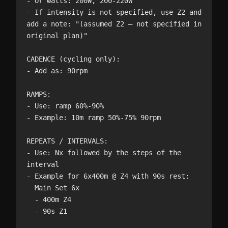
- Or watts: 200W, 200-220W

- If intensity is not specified, use Z2 and 
add a note: "(assumed Z2 — not specified in 
original plan)"

CADENCE (cycling only):

- Add as: 90rpm

RAMPS:

- Use: ramp 60%-90%

- Example: 10m ramp 50%-75% 90rpm

REPEATS / INTERVALS:

- Use: Nx followed by the steps of the 
interval

- Example for 6x400m @ Z4 with 90s rest:

  Main Set 6x

  - 400m Z4

  - 90s Z1
