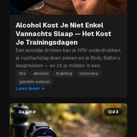
Alcohol Kost Je Niet Enkel
Vannachts Slaap — Het Kost
Je Trainingsdagen
Een avondje drinken kan je HRV onderdrukken,
je rusthartslag doen pieken en je Body Battery
leegtrekken — en zit je midden in een
trainingsblok, dan kan die herstelklap je meer
hrv
alcohol
training
recovery
kosten dan enkel morgen.
garmin-school
Lees meer
→
Dag 112
23