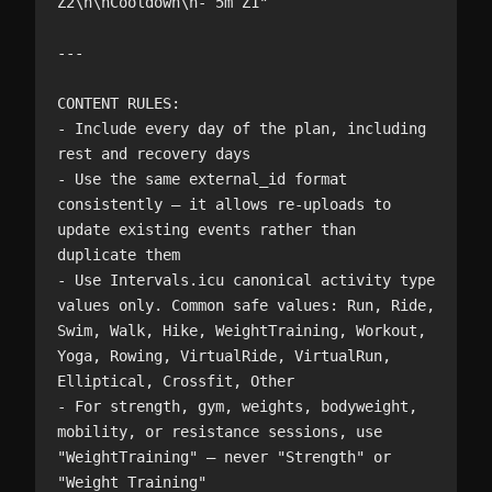
Z2\n\nCooldown\n- 5m Z1"

---

CONTENT RULES:

- Include every day of the plan, including 
rest and recovery days

- Use the same external_id format 
consistently — it allows re-uploads to 
update existing events rather than 
duplicate them

- Use Intervals.icu canonical activity type 
values only. Common safe values: Run, Ride, 
Swim, Walk, Hike, WeightTraining, Workout, 
Yoga, Rowing, VirtualRide, VirtualRun, 
Elliptical, Crossfit, Other

- For strength, gym, weights, bodyweight, 
mobility, or resistance sessions, use 
"WeightTraining" — never "Strength" or 
"Weight Training"
