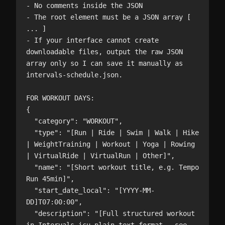
- No comments inside the JSON

- The root element must be a JSON array [ 
... ]

- If your interface cannot create 
downloadable files, output the raw JSON 
array only so I can save it manually as 
intervals-schedule.json.

FOR WORKOUT DAYS:

{

  "category": "WORKOUT",

  "type": "[Run | Ride | Swim | Walk | Hike 
| WeightTraining | Workout | Yoga | Rowing 
| VirtualRide | VirtualRun | Other]",

  "name": "[Short workout title, e.g. Tempo 
Run 45min]",

  "start_date_local": "[YYYY-MM-
DD]T07:00:00",

  "description": "[Full structured workout 