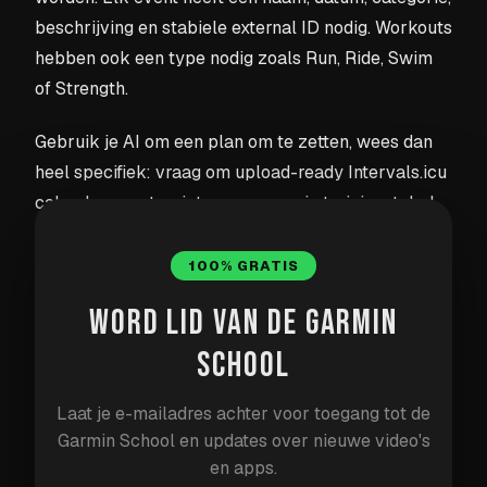
beschrijving en stabiele external ID nodig. Workouts
hebben ook een type nodig zoals Run, Ride, Swim
of Strength.
Gebruik je AI om een plan om te zetten, wees dan
heel specifiek: vraag om upload-ready Intervals.icu
calendar events, niet om een mooie trainingstabel.
De uploader weigert bestanden die wel geldige
JSON zijn maar niet het verwachte eventformaat
100% GRATIS
hebben.
WORD LID VAN DE GARMIN
Je kunt hiervoor Claude of ChatGPT gebruiken.
SCHOOL
Voeg je echte trainingsschema toe als bijlage
en plak daarna de prompt hieronder, zodat de
Laat je e-mailadres achter voor toegang tot de
AI je echte schema omzet naar een
Garmin School en updates over nieuwe video's
en apps.
downloadbaar JSON-bestand in plaats van