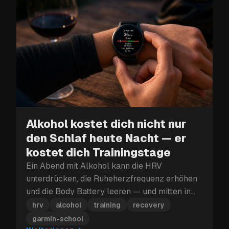
Alkohol kostet dich nicht nur
den Schlaf heute Nacht — er
kostet dich Trainingstage
Ein Abend mit Alkohol kann die HRV
unterdrücken, die Ruheherzfrequenz erhöhen
und die Body Battery leeren — und mitten in
einem Trainingsblock kann dieser
hrv
alcohol
training
recovery
Erholungsverlust mehr kosten als nur den
garmin-school