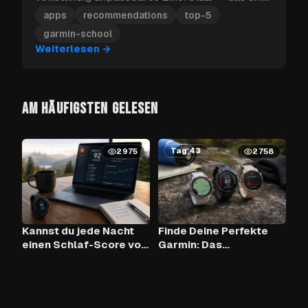
die fünf Garmin-Apps, die du zuerst
apps
recommendations
top-5
installieren solltest.
garmin-school
Weiterlesen
→
AM HÄUFIGSTEN GELESEN
Tag 62
Tag 43
2975
2758
Kannst du jede Nacht
Finde Deine Perfekte
einen Schlaf-Score von
Garmin: Das
90+ mit Claude AI und
Vergleichstool
deiner Garmin
erreichen?