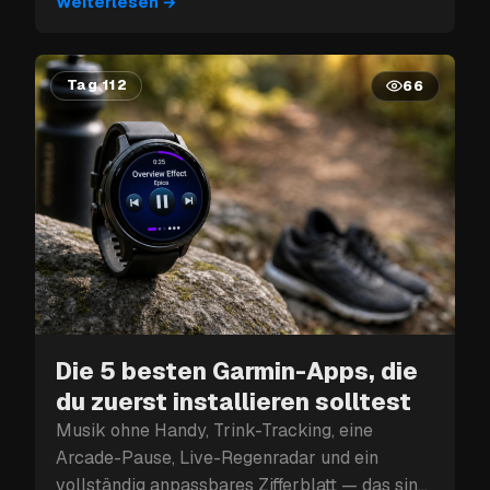
nächsten Tag.
Weiterlesen
→
Tag 112
66
Die 5 besten Garmin-Apps, die
du zuerst installieren solltest
Musik ohne Handy, Trink-Tracking, eine
Arcade-Pause, Live-Regenradar und ein
vollständig anpassbares Zifferblatt — das sind